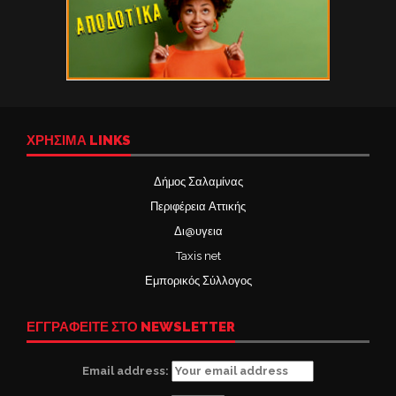
ΧΡΉΣΙΜΑ LINKS
Δήμος Σαλαμίνας
Περιφέρεια Αττικής
Δι@υγεια
Taxis net
Εμπορικός Σύλλογος
ΕΓΓΡΑΦΕΙΤΕ ΣΤΟ NEWSLETTER
Email address: