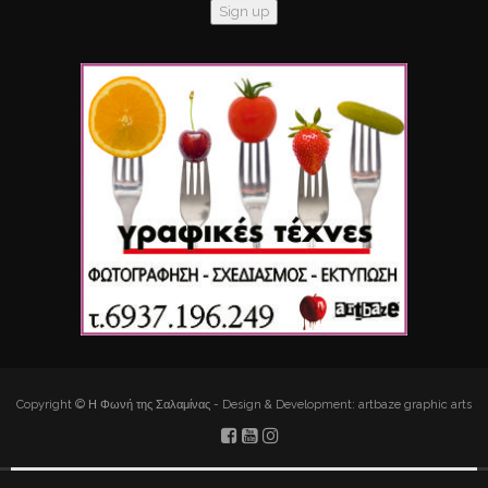
Copyright © Η Φωνή της Σαλαμίνας - Design & Development: artbaze graphic arts