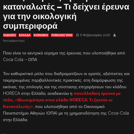
καταναλωτές – Τι δείχνει έρευνα
για την οικολογική
συμπεριφορά
8 Φεβρουαρίου 2026
ΕΙΔΗΣΕΙΣ
ΕΛΛΑΔΑ
ΚΟΙΝΩΝΙΑ
ΠΟΙΚΙΛΗΣ ΥΛΗΣ
fonisalaminas
Ποιο είναι το κεντρικό εύρημα της έρευνας που υλοποιήθηκε από
Coca Cola – ΟΠΑ
Τον καθοριστικό ρόλο που διαδραματίζουν οι ορατές, αξιόπιστες και
τεκμηριωμένες περιβαλλοντικές πρακτικές, στη διαμόρφωση της
εικόνας, της επιλογής και της σύστασης επιχειρήσεων του κλάδου
HORECA στην Ελλάδα, αναδεικνύει η
πανελλαδική έρευνα με
τίτλο, «Βιωσιμότητα στον κλάδο HORECA: Τι ζητούν οι
Καταναλωτές»
, που υλοποιήθηκε από το Οικονομικό
Πανεπιστήμιο Αθηνών (ΟΠΑ) με τη χρηματοδότηση της Coca-Cola
στην Ελλάδα.