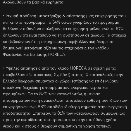
Ακολουθούν τα βασικά ευρήματα:
• Ισχυρή πρόθεση υποστήριξης & σύστασης μιας επιχείρησης που
ανήκει στο πρόγραμμα: Το 65% όσων γνωρίζουν το πρόγραμμα
δηλώνουν πιθανό να επιλέξουν μια επιχείρηση-μέλος, ενώ το 67%
δηλώνουν ότι είναι πιθανό να τη συστήσουν σε άλλους. Τα στοιχεία
επιβεβαιώνουν ότι η τεκμηριωμένη περιβαλλοντική δέσμευση
δημιουργεί μετρήσιμη αξία για τις επιχειρήσεις του κλάδου
Φιλοξενίας και Εστίασης HORECA.
• Υψηλές απαιτήσεις από τον κλάδο HORECA σε σχέση με τις
περιβαλλοντικές πρακτικές: Σχεδόν 9 στους 10 καταναλωτές στην
Ελλάδα θεωρούν σημαντικό οι χώροι εστίασης να επιδεικνύουν
υπεύθυνη διαχείριση απορριμμάτων, ενέργειας, νερού και
προμηθειών. Για το 82% των καταναλωτών, η μείωση
απορριμμάτων και η ανακύκλωση αποτελούν ευθύνη των ίδιων των
επιχειρήσεων, ενώ 88% αποδίδει ιδιαίτερη σημασία στην ενεργειακή
αποδοτικότητα. Επιπλέον, το 81% των καταναλωτών συμφωνεί ως
προς την εκπαίδευση του προσωπικού στην υπεύθυνη χρήση
νερού και 3 στους 4 θεωρούν σημαντική τη χρήση τοπικών,