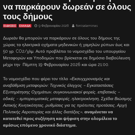
να παρκάρουν δωρεάν σε όλους
τους δήμους
9 Φεβρουαρίου 2026
fonisalaminas
ΕΙΔΗΣΕΙΣ
ΕΛΛΑΔΑ
Δωρεάν θα μπορούν να παρκάρουν σε όλους του δήμους της
χώρας τα ηλεκτρικά οχήματα μηδενικών ή χαμηλών ρύπων έως και
50 γρ. CO2/χλμ. Αυτό προβλέπει το νομοσχέδιο του υπουργείου
Μεταφορών και Υποδομών που βρίσκεται σε δημόσια διαβούλευση
μέχρι την Πέμπτη 19 Φεβρουαρίου 2026 και ώρα 21:00.
Το νομοσχέδιο που φέρει τον τίτλο
«Εκσυγχρονισμός και
αναβάθμιση μεταφορών: Τεχνικός έλεγχος – Εγκαταστάσεις
Εξυπηρέτησης Οχημάτων, συγκοινωνιακοί φορείς, επιβατικές –
οδικές – εμπορευματικές μεταφορές, ηλεκτροκίνηση, Σχέδια Βιώσιμης
Αστικής Κινητικότητας, ρυθμίσεις για τις πρότυπες προτάσεις, Αρχή
Πολιτικής Αεροπορίας και άλλες διατάξεις»,
αναμένεται να
κατατεθεί προς συζήτηση και ψήφιση στην ολομέλεια το
αμέσως επόμενο χρονικό διάστημα.