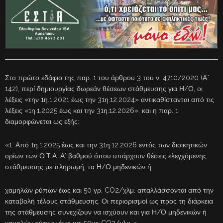
Στο πρώτο εδάφιο της παρ. 1 του άρθρου 3 του ν. 4710/2020 (Α΄
142), περί δημιουργίας δωρεάν θέσεων στάθμευσης για Η/Ο, οι
λέξεις «την 1η.1.2021 έως την 31η.12.2024» αντικαθίστανται από τις
λέξεις «1η.1.2025 έως και την 31η.12.2026», και η παρ. 1
διαμορφώνεται ως εξής:
«1. Από 1η.1.2025 έως και την 31η.12.2026 εντός των διοικητικών
ορίων των Ο.Τ.Α. Α’ βαθμού όπου υπάρχουν θέσεις ελεγχόμενης
στάθμευσης με πληρωμή, τα Η/Ο μηδενικών ή
χαμηλών ρύπων έως και 50 γρ. CO2/χλμ. απαλλάσσονται από την
καταβολή τέλους στάθμευσης. Οι περιορισμοί ως προς τη διάρκεια
της στάθμευσης συνεχίζουν να ισχύουν και για Η/Ο μηδενικών ή