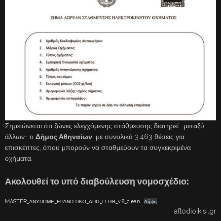
Σημειώνεται ότι ζώνες ελεγχόμενης στάθμευσης διατηρεί -μεταξύ
άλλων- ο
Δήμος Αθηναίων
, με συνολικά 3.463 θέσεις για
επισκέπτες, όπου μπορούν να σταθμεύουν τα συγκεκριμένα
οχήματα.
Ακολουθεί το υπό διαβούλευση νομοσχέδιο:
MASTER_ΑΝΥΠΟΜΕ_ΕΡΑΝΙΣΤΙΚΟ_ΑΠΟ_ΓΓΠΘ_v.8_clean
Λήψη
aftodioikisi.gr