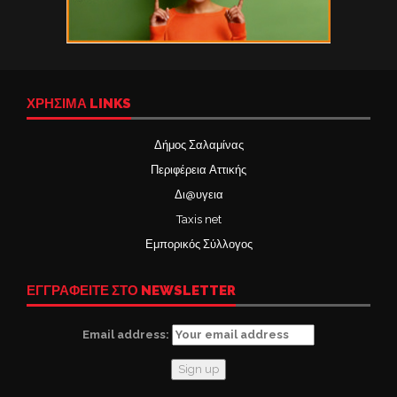
ΧΡΉΣΙΜΑ LINKS
Δήμος Σαλαμίνας
Περιφέρεια Αττικής
Δι@υγεια
Taxis net
Εμπορικός Σύλλογος
ΕΓΓΡΑΦΕΙΤΕ ΣΤΟ NEWSLETTER
Email address: