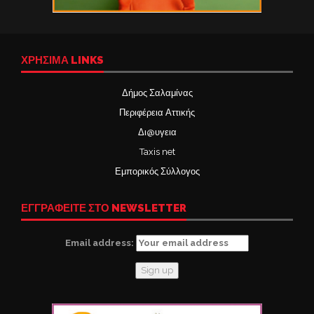
ΧΡΉΣΙΜΑ LINKS
Δήμος Σαλαμίνας
Περιφέρεια Αττικής
Δι@υγεια
Taxis net
Εμπορικός Σύλλογος
ΕΓΓΡΑΦΕΙΤΕ ΣΤΟ NEWSLETTER
Email address: