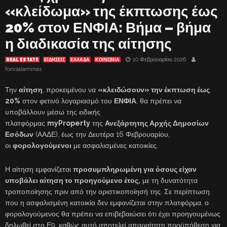
«κλείδωμα» της έκπτωσης έως
20% στον ΕΝΦΙΑ: Βήμα – βήμα
η διαδικασία της αίτησης
10 Φεβρουαρίου 2026
REAL ESTATE
ΕΙΔΗΣΕΙΣ
ΕΛΛΑΔΑ
ΚΟΙΝΩΝΙΑ
fonisalaminas
Την
αίτηση
, προκειμένου να
«κλειδώσουν» την έκπτωση έως
20%
στον φετινό λογαριασμό του
ΕΝΦΙΑ
, θα πρέπει να
υποβάλλουν μέσω της ειδικής
πλατφόρμας
myProperty
της
Ανεξάρτητης Αρχής Δημοσίων
Εσόδων
(ΑΑΔΕ), έως την Δευτέρα 16 Φεβρουαρίου,
οι
φορολογούμενοι
με ασφαλισμένες κατοικίες.
Η αίτηση εμφανίζεται
προσυμπληρωμένη για όσους είχαν
υποβάλει αίτηση το προηγούμενο έτος,
με τη δυνατότητα
τροποποίησης πριν από την οριστικοποίησή της. Σε περίπτωση
που η ασφαλισμένη κατοικία δεν εμφανίζεται στην πλατφόρμα, ο
φορολογούμενος θα πρέπει να επιβεβαιώσει ότι έχει προηγουμένως
δηλωθεί στο Ε9, καθώς αυτό αποτελεί απαραίτητη προϋπόθεση για