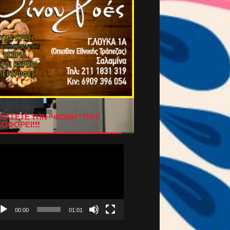
ΧΑΣΕΤΕ ΤΗΝ “ΦΩΝΗ” ΠΟΥ
ΟΦΟΡΕΙ!!!
όγραμμα
απαραγωγής
τεο
00:00
01:01