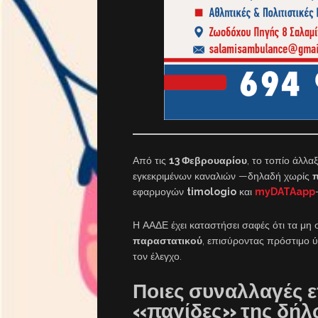
Από τις
13 Φεβρουαρίου
, το τοπίο άλλα
εγκεκριμένων καναλιών —δηλαδή χωρίς
εφαρμογών
timologio
και
myDATAapp
Η ΑΑΔΕ έχει καταστήσει σαφές ότι τα μη 
παραστατικού
, επισύροντας πρόστιμο
τον έλεγχο.
Ποιες συναλλαγές ε
«παγίδες» της δή