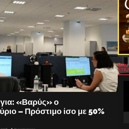
ΜΗΝ 
ΚΥΚΛ
Πρ
Αν
Βίν
όγια: «Βαρύς» ο
ύριο – Πρόστιμο ίσο με 50%