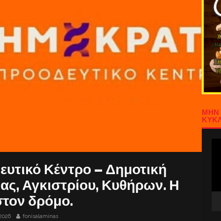
ΜΗΝ 
ΚΥΚΛ
Πρ
Αν
Βίν
ευτικό Κέντρο – Δημοτική
ς, Αγκιστρίου, Κυθήρων. Η
στον δρόμο.
2026
fonisalaminas