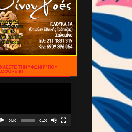
ΧΑΣΕΤΕ ΤΗΝ “ΦΩΝΗ” ΠΟΥ
ΟΦΟΡΕΙ!!!
όγραμμα
απαραγωγής
τεο
00:00
01:01