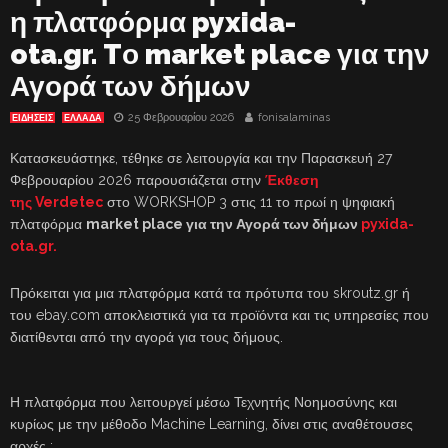
η πλατφόρμα pyxida-
ota.gr. Tο market place για την
Αγορά των δήμων
25 Φεβρουαρίου 2026
fonisalaminas
ΕΙΔΗΣΕΙΣ
ΕΛΛΑΔΑ
Κατασκευάστηκε, τέθηκε σε λειτουργία και την Παρασκευή 27
Φεβρουαρίου 2026 παρουσιάζεται στην
Έκθεση
της Verdetec
στο WORKSHOP 3 στις 11 το πρωί η ψηφιακή
πλατφόρμα
market place για την Αγορά των δήμων
pyxida-
ota.gr.
Πρόκειται για μια πλατφόρμα κατά τα πρότυπα του skroutz.gr ή
του ebay.com αποκλειστικά για τα προϊόντα και τις υπηρεσίες που
διατίθενται από την αγορά για τους δήμους.
Η πλατφόρμα που λειτουργεί μέσω Τεχνητής Νοημοσύνης και
κυρίως με την μέθοδο Machine Learning, δίνει στις αναθέτουσες
αρχές :