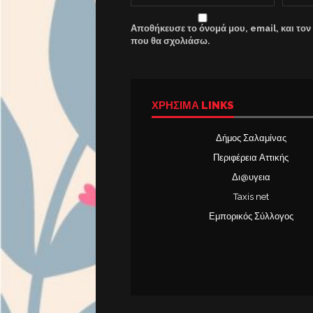
Αποθήκευσε το όνομά μου, email, και τον
που θα σχολιάσω.
ΧΡΉΣΙΜΑ LINKS
Δήμος Σαλαμίνας
Περιφέρεια Αττικής
Δι@υγεια
Taxis net
Εμπορικός Σύλλογος