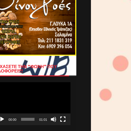
ΧΑΣΕΤΕ ΤΗΝ “ΦΩΝΗ” ΠΟΥ
ΟΦΟΡΕΙ!!!
όγραμμα
απαραγωγής
τεο
00:00
01:01