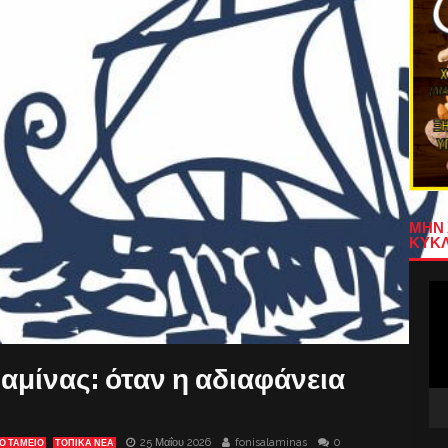
ΜΗΝ 
ΚΥΚΛ
Πρ
Αν
Βίν
λαμίνας: όταν η αδιαφάνεια
25 Μαΐου 2026
fonisalaminas
0
Ό ΤΑΜΕΊΟ
ΤΟΠΙΚΑ ΝΕΑ