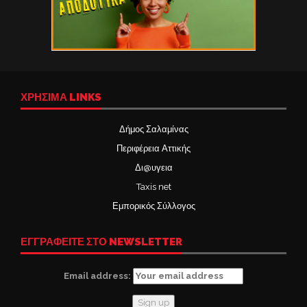
ΧΡΉΣΙΜΑ LINKS
Δήμος Σαλαμίνας
Περιφέρεια Αττικής
Δι@υγεια
Taxis net
Εμπορικός Σύλλογος
ΕΓΓΡΑΦΕΙΤΕ ΣΤΟ NEWSLETTER
Email address: