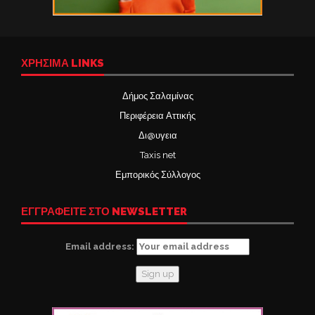
ΧΡΉΣΙΜΑ LINKS
Δήμος Σαλαμίνας
Περιφέρεια Αττικής
Δι@υγεια
Taxis net
Εμπορικός Σύλλογος
ΕΓΓΡΑΦΕΙΤΕ ΣΤΟ NEWSLETTER
Email address: