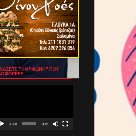
ΧΑΣΕΤΕ ΤΗΝ “ΦΩΝΗ” ΠΟΥ
ΟΦΟΡΕΙ!!!
όγραμμα
απαραγωγής
τεο
00:00
01:01