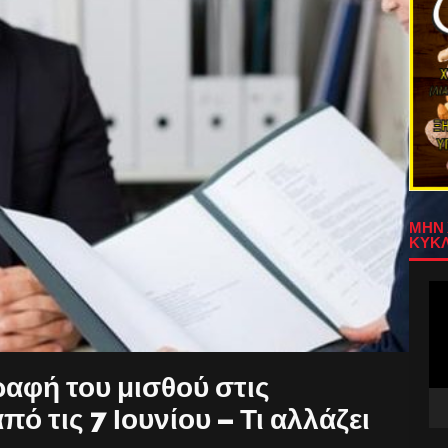
ΜΗΝ 
ΚΥΚΛ
Πρ
Αν
Βίν
αφή του μισθού στις
πό τις 7 Ιουνίου – Τι αλλάζει