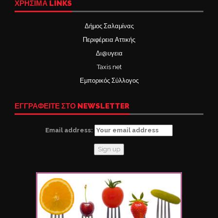
ΧΡΉΣΙΜΑ LINKS
Δήμος Σαλαμίνας
Περιφέρεια Αττικής
Δι@υγεια
Taxis net
Εμπορικός Σύλλογος
ΕΓΓΡΑΦΕΙΤΕ ΣΤΟ NEWSLETTER
Email address: