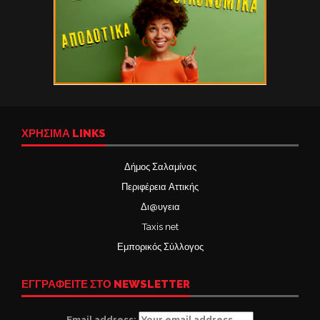
ΧΡΉΣΙΜΑ LINKS
Δήμος Σαλαμίνας
Περιφέρεια Αττικής
Δι@υγεια
Taxis net
Εμπορικός Σύλλογος
ΕΓΓΡΑΦΕΙΤΕ ΣΤΟ NEWSLETTER
Email address: