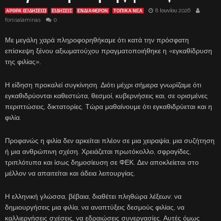
8 Ιουνίου 2026
ΑΡΘΡΑ (ΕΙΔΗΣΕΙΣ)
ΕΙΔΗΣΕΙΣ
ΕΝΔΙΑΦΈΡΟΝ
ΤΟΠΙΚΑ ΝΕΑ
fonisalaminas
0
Με μεγάλη χαρά πληροφορηθήκαμε ότι κατά την πρόσφατη
επίσκεψη ξένου αξιωματούχου πραγματοποιήθηκε η «εγκαθίδρυση
της φιλίας».
Η είδηση προκαλεί συγκίνηση. Διότι μέχρι σήμερα γνωρίζαμε ότι
εγκαθιδρύονται καθεστώτα, θεσμοί, κυβερνήσεις και, σε ορισμένες
περιπτώσεις, δικτατορίες. Τώρα μαθαίνουμε ότι εγκαθιδρύεται και η
φιλία.
Προφανώς η φιλία δεν αρκείται πλέον σε μια χειραψία, μια συζήτηση
ή μια ανθρώπινη σχέση. Χρειάζεται πρωτόκολλο, σφραγίδες,
τριπλότυπα και ίσως δημοσίευση σε ΦΕΚ. Δεν αποκλείεται στο
μέλλον να απαιτείται και άδεια λειτουργίας.
Η ελληνική γλώσσα, βέβαια, διαθέτει πληθώρα λέξεων: να
δημιουργήσεις μια φιλία, να αναπτύξεις δεσμούς φιλίας, να
καλλιεργήσεις σχέσεις, να εδραιώσεις συνεργασίες. Αυτές όμως