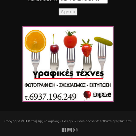
Copyright © Η Φωνή της Σαλαμίνας - Design & Development: artbaze graphic arts