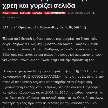
χρέη και γυρίζει σελίδα
24 Ιουνίου 2026
ΑΘΛΗΤΙΣΜΟΣ
ΕΙΔΗΣΕΙΣ
ΕΛΛΑΔΑ
ΝΑΥΤΑΘΛΗΤΙΣΜΟΣ
fonisalaminas
Ελληνική Ομοσπονδία Κάνοε-Καγιάκ, SUP, Surfing
Έπειτα από δεκαέξι χρόνια οικονομικής ομηρίας και δικαστικών
εκκρεμοτήτων, η Ελληνική Ομοσπονδία Κάνοε – Καγιάκ, Όρθιας
Σανιδοκωπηλασίας, Κυματολίσθησης με Σανίδα, καταφέρνει να
βάλει οριστικό τέλος σε μια πολυετή οικονομική εκκρεμότητα που
για χρόνια υπονόμευε τη βιωσιμότητα και την προοπτική της.
Η συγκεκριμένη υπόθεση αφορά οφειλή ύψους 115.400 € προς την
Κοινοπραξία «Κ/Ξ ΚΑΝΟΕ ΣΛΑΛΟΜ.», η οποία προέκυψε από την
παροχή υπηρεσιών τεχνικής υποστήριξης στην Ολυμπιακή
Εγκατάσταση Σλάλομ στο Ελληνικό, στο πλαίσιο του Παγκοσμίου
Κυπέλλου Κάνοε–Καγιάκ το 2005. Το 2008 η υπόθεση οδηγήθηκε
στις δικαστικές αίθουσες και τελεσιδίκησε στις 10 Οκτωβρίου 2024,
τέσσερις ημέρες πριν από τις εκλογές για την ανάδειξη του νέου