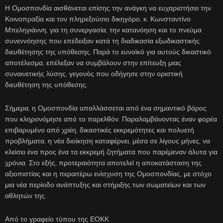
Η Ομοσπονδία αισθάνεται επίσης την ανάγκη να ευχαριστήσει την
Κοινοπραξία και τον πληρεξούσιο δικηγόρο, κ. Κωνσταντίνο
Μπεληγιάννη, για τη συνεργασία, την κατανόηση και το πνεύμα
συνεννόησης που επέδειξαν κατά τη διαδικασία εξωδικαστικής
διευθέτησης της υπόθεσης. Παρά το ευνοϊκό για αυτούς δικαστικό
αποτέλεσμα, επέλεξαν να συμβάλουν στην επίτευξη μιας
συναινετικής λύσης, γεγονός που οδήγησε στην οριστική
διευθέτηση της υπόθεσης.
Σήμερα, η Ομοσπονδία απαλλάσσεται από ένα σημαντικό βάρος
που κληρονόμησε από το παρελθόν. Παραλαμβάνοντας έναν φορέα
επιβαρυμένο από χρέη, δικαστικές εκκρεμότητες και πολυετή
προβλήματα, η νέα διοίκηση καταφέρνει, μέσα σε λίγους μήνες, να
κλείσει ένα προς ένα τα εκκρεμή ζητήματα που παρέμεναν άλυτα για
χρόνια. Στο εξής, προτεραιότητα αποτελεί η αποκατάσταση της
αξιοπιστίας και η περαιτέρω ενίσχυση της Ομοσπονδίας, με στόχο
μια νέα περίοδο ανάπτυξης και στήριξης των σωματείων και των
αθλητών της.
Από το γραφείο τύπου της ΕΟΚΚ