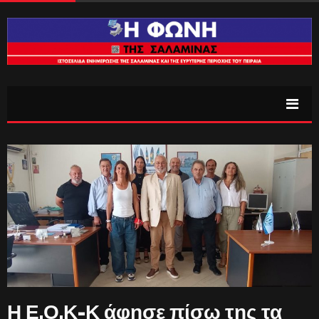
Η Ε.Ο.Κ-Κ άφησε πίσω της τα