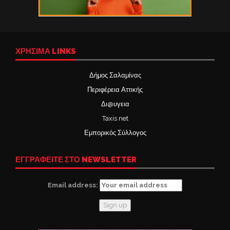
ΧΡΉΣΙΜΑ LINKS
Δήμος Σαλαμίνας
Περιφέρεια Αττικής
Δι@υγεια
Taxis net
Εμπορικός Σύλλογος
ΕΓΓΡΑΦΕΙΤΕ ΣΤΟ NEWSLETTER
Email address: