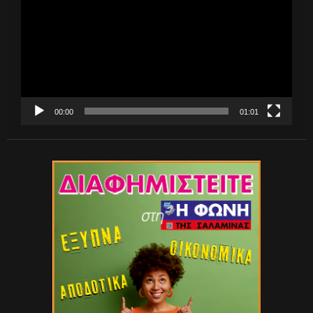
Βίντεο
00:00
01:01