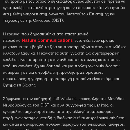
Τον τρόπο με τον οποίο ο
εγκέφαλος
αντιλαμβάνεται ότι πρέπει να
εγκαταλείψει μια παλιά στρατηγική και να δοκιμάσει κάτι νέο φωτίζει
νέα μελέτη νευροεπιστημόνων του Ινστιτούτου Επιστήμης και
Τεχνολογίας της Οκινάουα (OIST).
Η έρευνα, που δημοσιεύθηκε στο επιστημονικό
περιοδικό
Nature
Communications
, εντοπίζει έναν κρίσιμο
μηχανισμό που βοηθά τα ζώα να προσαρμόζονται όταν οι συνθήκες
αλλάζουν ξαφνικά. Η ικανότητα αυτή, γνωστή ως συμπεριφορική
ευελιξία, είναι απαραίτητη στον άνθρωπο σε πολλές καταστάσεις:
από μια συνέντευξη για δουλειά και μια πρώτη γνωριμία έως την
αντίδραση σε μια απρόβλεπτη πρόκληση. Σε ορισμένες
περιπτώσεις, η γρήγορη προσαρμογή μπορεί να είναι ακόμη και
ζήτημα επιβίωσης.
Σύμφωνα με τον καθηγητή Jeff Wickens, επικεφαλής της Μονάδας
Νευροβιολογίας του OIST και συν-συγγραφέα της μελέτης, οι
εγκεφαλικοί μηχανισμοί πίσω από την αλλαγή συμπεριφοράς
παρέμεναν ασαφείς, επειδή η διαδικασία είναι νευρολογικά σύνθετη
και απαιτεί συνεργασία πολλών περιοχών του εγκεφάλου, αναφέρει