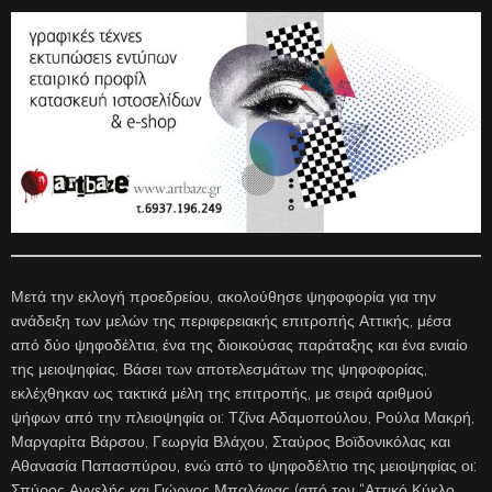
Μετά την εκλογή προεδρείου, ακολούθησε ψηφοφορία για την
ανάδειξη των μελών της περιφερειακής επιτροπής Αττικής, μέσα
από δύο ψηφοδέλτια, ένα της διοικούσας παράταξης και ένα ενιαίο
της μειοψηφίας. Βάσει των αποτελεσμάτων της ψηφοφορίας,
εκλέχθηκαν ως τακτικά μέλη της επιτροπής, με σειρά αριθμού
ψήφων από την πλειοψηφία οι: Τζίνα Αδαμοπούλου, Ρούλα Μακρή,
Μαργαρίτα Βάρσου, Γεωργία Βλάχου, Σταύρος Βοϊδονικόλας και
Αθανασία Παπασπύρου, ενώ από το ψηφοδέλτιο της μειοψηφίας οι:
Σπύρος Αγγελής και Γιώργος Μπαλάφας (από τον “Αττικό Κύκλο