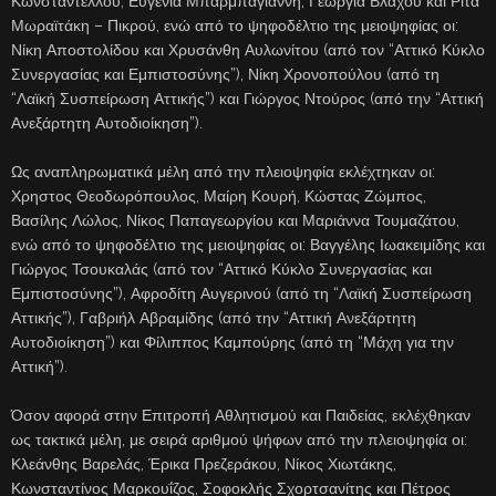
Κωνσταντέλλου, Ευγενία Μπαρμπαγιάννη, Γεωργία Βλάχου και Ρίτα
Μωραϊτάκη – Πικρού, ενώ από το ψηφοδέλτιο της μειοψηφίας οι:
Νίκη Αποστολίδου και Χρυσάνθη Αυλωνίτου (από τον “Αττικό Κύκλο
Συνεργασίας και Εμπιστοσύνης”), Νίκη Χρονοπούλου (από τη
“Λαϊκή Συσπείρωση Αττικής”) και Γιώργος Ντούρος (από την “Αττική
Ανεξάρτητη Αυτοδιοίκηση”).
Ως αναπληρωματικά μέλη από την πλειοψηφία εκλέχτηκαν οι:
Χρηστος Θεοδωρόπουλος, Μαίρη Κουρή, Κώστας Ζώμπος,
Βασίλης Λώλος, Νίκος Παπαγεωργίου και Μαριάννα Τουμαζάτου,
ενώ από το ψηφοδέλτιο της μειοψηφίας οι: Βαγγέλης Ιωακειμίδης και
Γιώργος Τσουκαλάς (από τον “Αττικό Κύκλο Συνεργασίας και
Εμπιστοσύνης”), Αφροδίτη Αυγερινού (από τη “Λαϊκή Συσπείρωση
Αττικής”), Γαβριήλ Αβραμίδης (από την “Αττική Ανεξάρτητη
Αυτοδιοίκηση”) και Φίλιππος Καμπούρης (από τη “Μάχη για την
Αττική”).
Όσον αφορά στην Επιτροπή Αθλητισμού και Παιδείας, εκλέχθηκαν
ως τακτικά μέλη, με σειρά αριθμού ψήφων από την πλειοψηφία οι:
Κλεάνθης Βαρελάς, Έρικα Πρεζεράκου, Νίκος Χιωτάκης,
Κωνσταντίνος Μαρκουΐζος, Σοφοκλής Σχορτσανίτης και Πέτρος