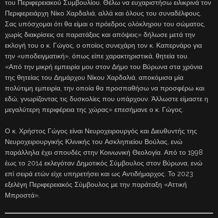
του Περιφερειακού Συμβουλίου. Θέλω να ευχαριστήσω ειλικρινά τον
Περιφερειάρχη Νίκο Χαρδαλιά, αλλά και όλους του συναδέλφους.
Σας υπόσχομαι ότι θα είμαι ο πρόεδρος ολόκληρου του σώματος,
χωρίς διακρίσεις σε παρατάξεις και απόψεις» δήλωσε μετά την
εκλογή του ο κ. Γώγος, ο οποίος συνεχάρη τον κ. Καπερνάρο για
την «υποδειγματική», όπως είπε χαρακτηριστικά, θητεία του.
«Από την μικρή εμπειρία μου στον Δήμο του Βύρωνα στα χρόνια
της θητείας του Δημάρχου Νίκου Χαρδαλιά, αποκόμισα μία
πολύτιμη εμπειρία, την οποία θα προσπαθήσω να προσφέρω και
εδώ, γνωρίζοντας τις δυσκολίες που υπάρχουν. Άλλωστε είμαστε η
μεγαλύτερη περιφέρεια της χώρας» επεσήμανε ο κ. Γώγος.
Ο κ. Χρήστος Γώγος είναι Νευροχειρουργός και Διευθυντής της
Νευροχειρουργικής Κλινικής του Ασκληπιείου Βούλας, ενώ
παράλληλα έχει σπουδές στην Κοινωνική Θεολογία. Από το 1998
έως το 2014 εκλεγόταν Δημοτικός Σύμβουλος στον Βύρωνα, ενώ
επί σειρά ετών είχε υπηρετήσει και ως Αντιδήμαρχος. Το 2023
εξελέγη Περιφερειακός Σύμβουλος με την παράταξη «Αττική
Μπροστά».