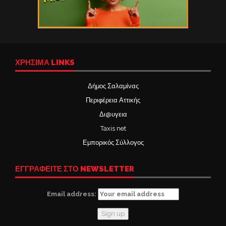
ΧΡΉΣΙΜΑ LINKS
Δήμος Σαλαμίνας
Περιφέρεια Αττικής
Δι@υγεια
Taxis net
Εμπορικός Σύλλογος
ΕΓΓΡΑΦΕΙΤΕ ΣΤΟ NEWSLETTER
Email address: