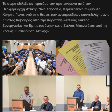
Το σώμα εξέλεξε ως πρόεδρο τον προτεινόμενο από τον
Περιφερειάρχη Αττικής Νίκο Χαρδαλιά, περιφερειακό σύμβουλο
Χρήστο Γώγο, ενώ στις θέσεις των αντιπροέδρων επανεξελέγησαν ο
Κώστας Κάβουρας από την παράταξη «Αττικός Κύκλος
Συνεργασίας και Εμπιστοσύνης» και ο Στέλιος Μπενετάτος από τη
«Λαϊκή Συσπείρωση Αττικής».