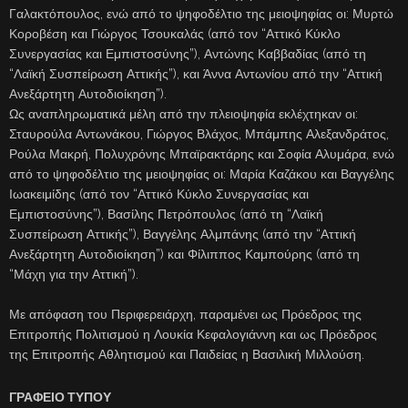
Γαλακτόπουλος, ενώ από το ψηφοδέλτιο της μειοψηφίας οι: Μυρτώ
Κοροβέση και Γιώργος Τσουκαλάς (από τον “Αττικό Κύκλο
Συνεργασίας και Εμπιστοσύνης”), Αντώνης Καββαδίας (από τη
“Λαϊκή Συσπείρωση Αττικής”), και Άννα Αντωνίου από την “Αττική
Ανεξάρτητη Αυτοδιοίκηση”).
Ως αναπληρωματικά μέλη από την πλειοψηφία εκλέχτηκαν οι:
Σταυρούλα Αντωνάκου, Γιώργος Βλάχος, Μπάμπης Αλεξανδράτος,
Ρούλα Μακρή, Πολυχρόνης Μπαϊρακτάρης και Σοφία Αλυμάρα, ενώ
από το ψηφοδέλτιο της μειοψηφίας οι: Μαρία Καζάκου και Βαγγέλης
Ιωακειμίδης (από τον “Αττικό Κύκλο Συνεργασίας και
Εμπιστοσύνης”), Βασίλης Πετρόπουλος (από τη “Λαϊκή
Συσπείρωση Αττικής”), Βαγγέλης Αλμπάνης (από την “Αττική
Ανεξάρτητη Αυτοδιοίκηση”) και Φίλιππος Καμπούρης (από τη
“Μάχη για την Αττική”).
Με απόφαση του Περιφερειάρχη, παραμένει ως Πρόεδρος της
Επιτροπής Πολιτισμού η Λουκία Κεφαλογιάννη και ως Πρόεδρος
της Επιτροπής Αθλητισμού και Παιδείας η Βασιλική Μιλλούση.
ΓΡΑΦΕΙΟ ΤΥΠΟΥ