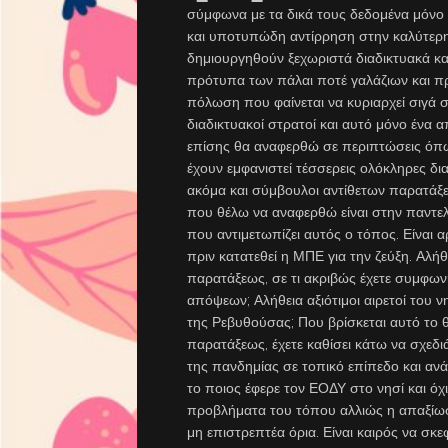
σύμφωνα με τα δικά τους δεδομένα μόνο 
και υποτυπώδη αντίρρηση στην καλύτερ
δημιουργηθούν ξεχωριστά διαδικτυακά καφ
πρότυπα των πάλαι ποτέ γαλάζιων και πρ
πόλωση που φαίνεται να κυριαρχεί σιγά 
διαδικτυακοί στρατοί και αυτό μόνο ένα 
επίσης θα αναφερθώ σε περιπτώσεις όπως
έχουν εμφανιστεί τέσσερεις ολόκληρες δι
ακόμα και σύμβουλοι αντίθετων παρατάξεω
που θέλω να αναφερθώ είναι στην παντε
που αντιμετωπίζει αυτός ο τόπος. Είναι 
πριν κατατεθεί η ΜΠΕ για την ζεύξη. Αλήθ
παρατάξεως, σε τι ακριβώς έχετε συμφωνή
απόψεων; Αλήθεια αξιότιμοι αιρετοί του ν
της Ρεβυθούσας; Που βρίσκεται αυτό το θέ
παρατάξεως, έχετε καθίσει κάτω να σχεδι
της πανδημίας σε τοπικό επίπεδο και ανά
το ποιος έφερε τον ΕΟΔΥ στο νησί και όχ
προβλήματα του τόπου αλλιώς η απαξίωση
μη επιστρεπτέα όρια. Είναι καιρός να σκε