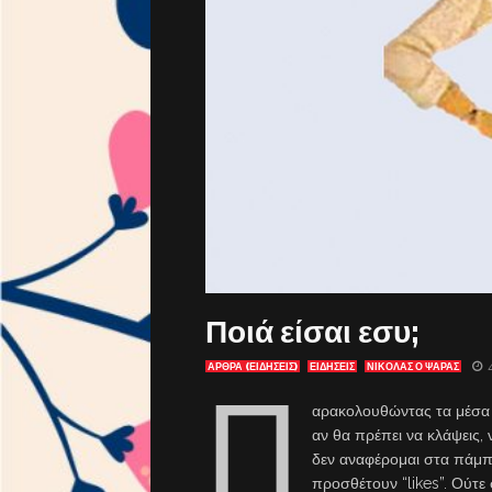
Ποιά είσαι εσυ;
ΑΡΘΡΑ (ΕΙΔΗΣΕΙΣ)
ΕΙΔΗΣΕΙΣ
ΝΙΚΟΛΑΣ Ο ΨΑΡΑΣ
Π
αρακολουθώντας τα μέσα κ
αν θα πρέπει να κλάψεις, 
δεν αναφέρομαι στα πάμπ
προσθέτουν “likes”. Ούτε