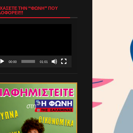
ΧΑΣΕΤΕ ΤΗΝ “ΦΩΝΗ” ΠΟΥ
ΟΦΟΡΕΙ!!!
όγραμμα
απαραγωγής
τεο
00:00
01:01