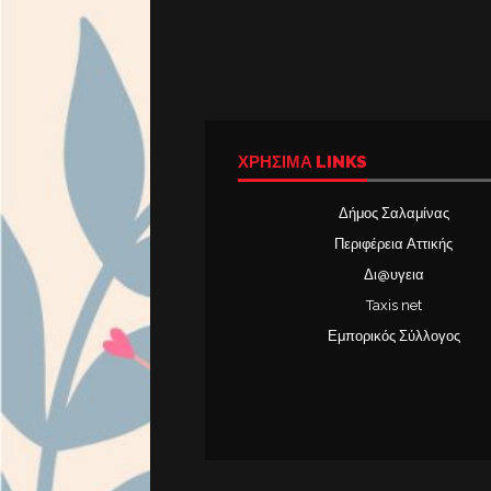
ΧΡΉΣΙΜΑ LINKS
Δήμος Σαλαμίνας
Περιφέρεια Αττικής
Δι@υγεια
Taxis net
Εμπορικός Σύλλογος