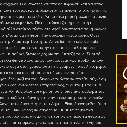
ο αρχηγός είναι σωστός και όποιος εκφράσει κάποια έστω
η των περιπτώσεων μπλοκάρεται με εμφανή στόχο πλέον να
ενεία, σε μια πιο εξελιγμένη φυσικά μορφή, αλλά στα παλιά
άσινων καφενείων. Ποιους τελικά εξυπηρετεί αυτή η
σιγά αλλά σταθερά πλέον στο νησί. Αναπτύσσονται εμφανώς
αποτέλεσμα θα επιφέρει. Την συνολική καταστροφή. Ούτε
 της Δημοτικής Ενότητας Αιαντείου, που ενώ είναι μία
αδικτυακές ομάδες για αυτήν στις οποίες μπλοκάρονται
ν με σαθρές δικαιολογίες για την ύπαρξή τους. Σε αυτό
λή έλλειψη από όλα αυτά, των πραγματικών προβλημάτων
αρκετά αργά όταν γράφω αυτές τις γραμμές. Ίσως λίγες μέρες
εια αξιότιμοι αιρετοί του νησιού μας, ανεξαρτήτου
σει όλοι μαζί και που διαφωνείτε ώστε να επέλθει σύγκλιση
ησιού μας, ανεξαρτήτου παρατάξεως, τι γίνεται με το θέμα
μα; Αλήθεια αξιότιμοι αιρετοί του νησιού μας, ανεξαρτήτου
άσετε μαζί ένα πλάνο για την αντιμετώπιση των συνεπειών
λογα με τις δυνατότητες του Δήμου. Είναι άραγε μείζον θέμα
ι αυτά; Είναι καιρός να ασχοληθούμε με τα σημαντικά
 της πολιτικής ακόμα και σε τοπικό επίπεδο θα φτάσει σε
φτούμε τις επόμενες γενεές και τις προοπτικές του νησιού