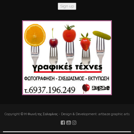
Copyright © Η Φωνή της Σαλαμίνας - Design & Development: artbaze graphic arts