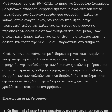
Με έγγραφό του, στις 15-4-2021, το Δημοτικό Συμβούλιο Σαλαμίνας,
με ομόφωνη απόφαση, εκφράζει την έντονη διαφωνία του για το
περιεχόμενο των δασικών χαρτών που αφορούν τη Σαλαμίνα
καθώς, όπως αναρτήθηκαν, δεν έλαβαν υπόψη τους την
πραγματική εικόνα της Σαλαμίνας και θέτουν σε κίνδυνο τις
περιουσίες χιλιάδων ιδιοκτήτων ακινήτων στο νησί, μεταξύ των
οποίων και ο Δήμος Σαλαμίνας και αιτείται την αποκατάσταση της
αδικίας, καλώντας την ΚΕΔΕ να συμπαρασταθεί στο αίτημά του.
Κατόπιν των παραπάνω και με δεδομένα αφενός πως αναμένεται
και η απόφαση του ΣτΕ επί των προσφυγών κατά της
προηγούμενης αναθεώρησης των δασικών χαρτών, αφετέρου πως,
όπως ενημερώσατε, δόθηκε έξι μήνες παράταση στις υποβολές
αντιρρήσεων των πολιτών, ώστε να διορθωθούν τα σφάλματα και
αφότου οι πολίτες δουν την τελική εικόνα του χάρτη να πάνε, αν
χρειάζεται, σε επιτροπές αντιρρήσεων,
Ερωτώνται οι κκ Υπουργοί:
Οι δασικοί χάρτες θα παραμείνουν αναρτημένοι ως έχουν και