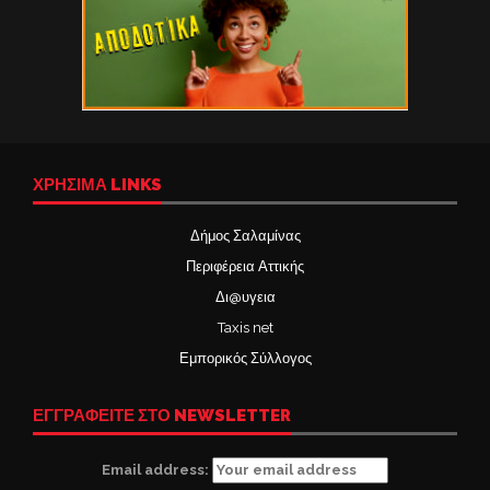
ΧΡΉΣΙΜΑ LINKS
Δήμος Σαλαμίνας
Περιφέρεια Αττικής
Δι@υγεια
Taxis net
Εμπορικός Σύλλογος
ΕΓΓΡΑΦΕΙΤΕ ΣΤΟ NEWSLETTER
Email address: