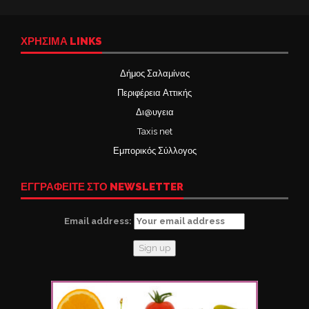
ΧΡΉΣΙΜΑ LINKS
Δήμος Σαλαμίνας
Περιφέρεια Αττικής
Δι@υγεια
Taxis net
Εμπορικός Σύλλογος
ΕΓΓΡΑΦΕΙΤΕ ΣΤΟ NEWSLETTER
Email address: