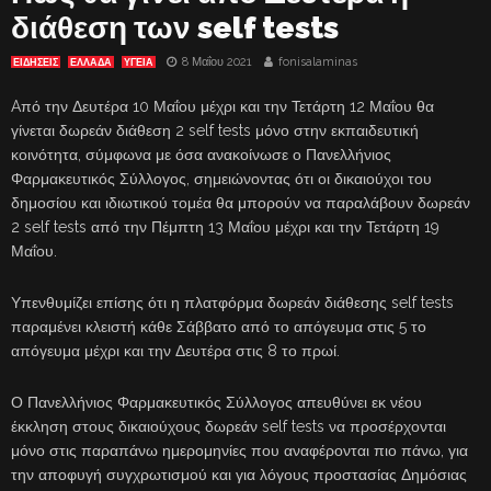
διάθεση των self tests
8 Μαΐου 2021
fonisalaminas
ΕΙΔΗΣΕΙΣ
ΕΛΛΑΔΑ
ΥΓΕΙΑ
Aπό την Δευτέρα 10 Μαΐου μέχρι και την Τετάρτη 12 Μαΐου θα
γίνεται δωρεάν διάθεση 2 self tests μόνο στην εκπαιδευτική
κοινότητα, σύμφωνα με όσα ανακοίνωσε ο Πανελλήνιος
Φαρμακευτικός Σύλλογος, σημειώνοντας ότι οι δικαιούχοι του
δημοσίου και ιδιωτικού τομέα θα μπορούν να παραλάβουν δωρεάν
2 self tests από την Πέμπτη 13 Μαΐου μέχρι και την Τετάρτη 19
Μαΐου.
Υπενθυμίζει επίσης ότι η πλατφόρμα δωρεάν διάθεσης self tests
παραμένει κλειστή κάθε Σάββατο από το απόγευμα στις 5 το
απόγευμα μέχρι και την Δευτέρα στις 8 το πρωί.
Ο Πανελλήνιος Φαρμακευτικός Σύλλογος απευθύνει εκ νέου
έκκληση στους δικαιούχους δωρεάν self tests να προσέρχονται
μόνο στις παραπάνω ημερομηνίες που αναφέρονται πιο πάνω, για
την αποφυγή συγχρωτισμού και για λόγους προστασίας Δημόσιας