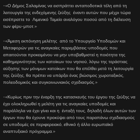
-«Ο Δήμος Σαλαμίνας να εισπράττει ανταποδοτικά τέλη από τη
λειτουργία της ενδεχόμενης ζεύξης έναντι αυτών που μέχρι τώρα
εισέπραττε το Λιμενικό Ταμείο αναλόγου ποσού από τη διέλευση
των φέρυ-μποτ.»
-«Άμεση εκπόνηση μελέτης από το Υπουργείο Υποδομών και
Μεταφορών για τις αναγκαίες παρεμβάσεις-υποδομές που
απαιτούνται προκειμένου να μην υποβαθμιστεί η ποιότητα της
καθημερινότητας των κατοίκων του νησιού, λόγω της τεράστιας
αύξησης των μόνιμων κατοίκων που θα επέλθει μετά τη λειτουργία
της ζεύξης, θα πρέπει να υπάρξει ένας βιώσιμος χωροταξικός,
πολεοδομικός και συγκοινωνιακός σχεδιασμός.»
-«Κυρίως πριν την έναρξη της κατασκευής του έργου της ζεύξης να
έχει ολοκληρωθεί η μελέτη για τις αναγκαίες υποδομές και
παράλληλα να έχει γίνει και η ένταξή τους, δηλαδή όλων αυτών των
έργων που θα έχουνε προκύψει από τους παραπάνω σχεδιασμούς
σε υποδομές σε περιφερειακό, εθνικό ή άλλο ευρωπαϊκό
αναπτυξιακό πρόγραμμα.»