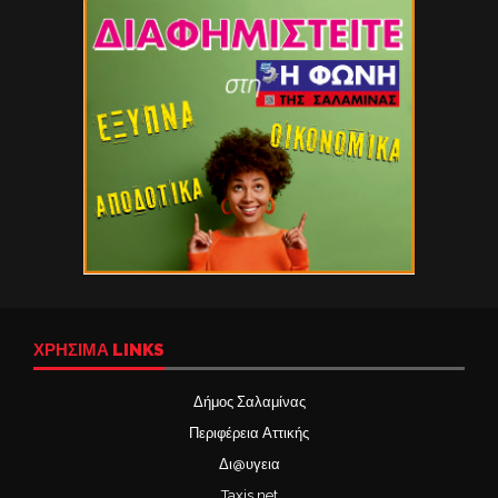
ΧΡΉΣΙΜΑ LINKS
Δήμος Σαλαμίνας
Περιφέρεια Αττικής
Δι@υγεια
Taxis net