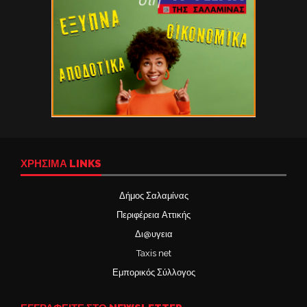
ΧΡΉΣΙΜΑ LINKS
Δήμος Σαλαμίνας
Περιφέρεια Αττικής
Δι@υγεια
Taxis net
Εμπορικός Σύλλογος