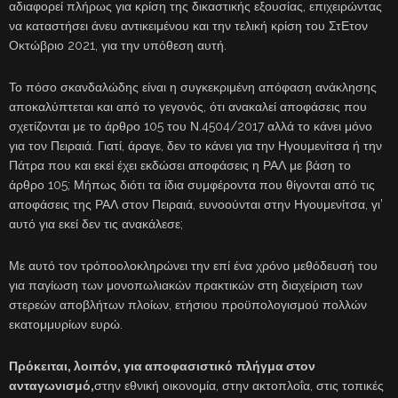
αδιαφορεί πλήρως για κρίση της δικαστικής εξουσίας, επιχειρώντας
να καταστήσει άνευ αντικειμένου και την τελική κρίση του ΣτΕτον
Οκτώβριο 2021, για την υπόθεση αυτή.
Το πόσο σκανδαλώδης είναι η συγκεκριμένη απόφαση ανάκλησης
αποκαλύπτεται και από το γεγονός, ότι ανακαλεί αποφάσεις που
σχετίζονται με το άρθρο 105 του Ν.4504/2017 αλλά το κάνει μόνο
για τον Πειραιά. Γιατί, άραγε, δεν το κάνει για την Ηγουμενίτσα ή την
Πάτρα που και εκεί έχει εκδώσει αποφάσεις η ΡΑΛ με βάση το
άρθρο 105; Μήπως διότι τα ίδια συμφέροντα που θίγονται από τις
αποφάσεις της ΡΑΛ στον Πειραιά, ευνοούνται στην Ηγουμενίτσα, γι’
αυτό για εκεί δεν τις ανακάλεσε;
Με αυτό τον τρόποολοκληρώνει την επί ένα χρόνο μεθόδευσή του
για παγίωση των μονοπωλιακών πρακτικών στη διαχείριση των
στερεών αποβλήτων πλοίων, ετήσιου προϋπολογισμού πολλών
εκατομμυρίων ευρώ.
Πρόκειται, λοιπόν, για αποφασιστικό
πλήγμα στον
ανταγωνισμό,
στην εθνική οικονομία, στην ακτοπλοΐα, στις τοπικές