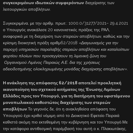
συγκεκριμένων ιδιωτικών συμφερόντων
διαχείρισης των
λειτουργικών αποβλήτων.
Συγκεκριμένα
,
με την αριθμ. πρωτ.: 1000.0/31277/2021– 29.4.2021
ο Υπουργός ανακάλεσε 20 κανονιστικές πράξεις της ΡΑΛ,
αναφορικά με τη διαχείριση των στερεών αποβλήτων, καθώς και την
κρίσιμη διοικητική πράξη αριθμ62/2018
«Διαγωνισμός για την
παροχή υπηρεσιών παραλαβής στερεών αποβλήτων και καταλοίπων
φορτίου πλοίων που προσεγγίσουν τη λιμενική ζώνη του
Οργανισμού Λιμένος Πειραιώς Α.Ε. δια της χρήσεως
αδειοδοτημένης ολοκληρωμένης μονάδας διαχείρισης αποβλήτων»
.
Η ανάκληση της απόφασης 62/2018 αποτελεί προκλητική
ικανοποίηση του σχετικού αιτήματος της Ένωσης Λιμένων
Ελλάδος προς τον Υπουργό, για τη διατήρηση του υφιστάμενου
μονοπωλιακού καθεστώτος διαχείρισης των στερεών
αποβλήτων
.Το γεγονός δε, ότι η ανακληθείσα απόφαση του
Υπουργού έχει κριθεί νόμιμη από το Διοικητικό Εφετείο Πειραιά
καθιστά ακόμη πιο εκτεθειμένη την κυβέρνηση και τον Υπουργό.Με
την κατάφορα αντιθεσμική παρέμβασή του αυτή ο κ. Πλακιωτάκης,