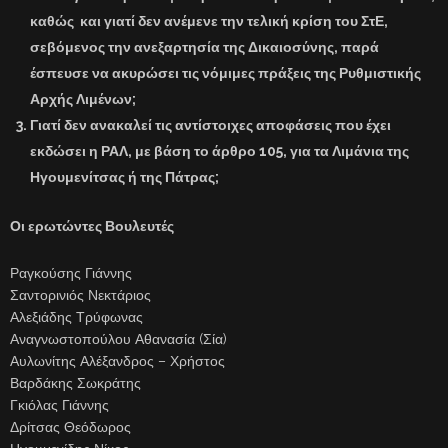
καθώς και γιατί δεν ανέμενε την τελική κρίση του ΣτΕ,
σεβόμενος την ανεξαρτησία της Δικαιοσύνης, παρά
έσπευσε να ακυρώσει τις νόμιμες πράξεις της Ρυθμιστικής
Αρχής Λιμένων;
Γιατί δεν ανακαλεί τις αντίστοιχες αποφάσεις που έχει
εκδώσει η ΡΑΛ, με βάση το άρθρο 105, για τα Λιμάνια της
Ηγουμενίτσας ή της Πάτρας;
Οι ερωτώντες Βουλευτές
Ραγκούσης Γιάννης
Σαντορινιός Νεκτάριος
Αλεξιάδης Τρύφωνας
Αναγνωστοπούλου Αθανασία (Σία)
Αυλωνίτης Αλέξανδρος – Χρήστος
Βαρδάκης Σωκράτης
Γκιόλας Γιάννης
Δρίτσας Θεόδωρος