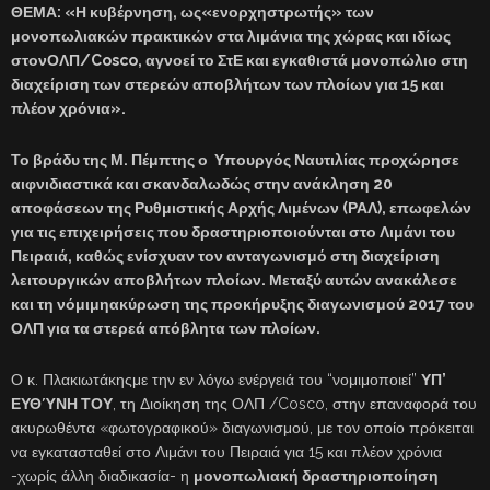
ΘΕΜΑ: «Η κυβέρνηση, ως«ενορχηστρωτής» των
μονοπωλιακών πρακτικών στα λιμάνια της χώρας και ιδίως
στονΟΛΠ/Cosco, αγνοεί το ΣτΕ και εγκαθιστά μονοπώλιο στη
διαχείριση των στερεών αποβλήτων των πλοίων για 15 και
πλέον χρόνια».
Το βράδυ της Μ. Πέμπτης ο Υπουργός Ναυτιλίας προχώρησε
αιφνιδιαστικά και σκανδαλωδώς στην ανάκληση 20
αποφάσεων της Ρυθμιστικής Αρχής Λιμένων (ΡΑΛ), επωφελών
για τις επιχειρήσεις που δραστηριοποιούνται στο Λιμάνι του
Πειραιά, καθώς ενίσχυαν τον ανταγωνισμό στη διαχείριση
λειτουργικών αποβλήτων πλοίων. Μεταξύ αυτών ανακάλεσε
και τη νόμιμηακύρωση της προκήρυξης διαγωνισμού 2017 του
ΟΛΠ για τα στερεά απόβλητα των πλοίων.
Ο κ. Πλακιωτάκηςμε την εν λόγω ενέργειά του “νομιμοποιεί”
ΥΠ’
ΕΥΘΎΝΗ ΤΟΥ
, τη Διοίκηση της ΟΛΠ /Cosco, στην επαναφορά του
ακυρωθέντα «φωτογραφικού» διαγωνισμού, με τον οποίο πρόκειται
να εγκατασταθεί στο Λιμάνι του Πειραιά για 15 και πλέον χρόνια
-χωρίς άλλη διαδικασία- η
μονοπωλιακή δραστηριοποίηση