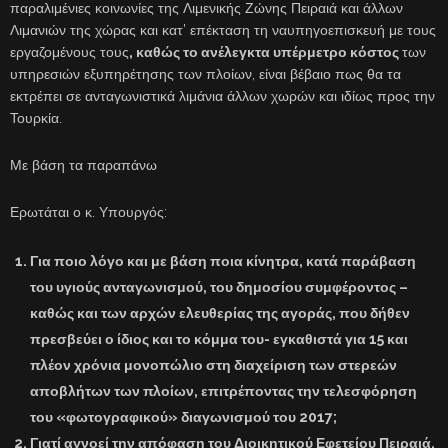
παραλιμένιες κοινωνίες της Λιμενικής Ζώνης Πειραιά και άλλων
Λιμανιών της χώρας και κατ’ επέκταση τη ναυπηγοεπισκευή με τους
εργαζομένους τους
, καθώς το ανέλεγκτα υπέρμετρο κόστος
των
υπηρεσιών εξυπηρέτησης των πλοίων, είναι βέβαιο πως θα τα
εκτρέπει σε ανταγωνιστικά λιμάνια άλλων χωρών και ιδίως προς την
Τουρκία.
Με βάση τα παραπάνω
Ερωτάται ο κ. Υπουργός:
Για ποιο λόγο και με βάση ποια κίνητρα, κατά παράβαση
του υγιούς ανταγωνισμού, του δημοσίου συμφέροντος –
καθώς και των αρχών ελευθερίας της αγοράς, που δήθεν
πρεσβεύει ο ίδιος και το κόμμα του- εγκαθιστά για 15 και
πλέον χρόνια μονοπώλιο στη διαχείριση των στερεών
αποβλήτων των πλοίων, επιτρέποντας την τελεσφόρηση
του «φωτογραφικού» διαγωνισμού του 2017;
Γιατί αγνοεί την απόφαση του Διοικητικού Εφετείου Πειραιά,