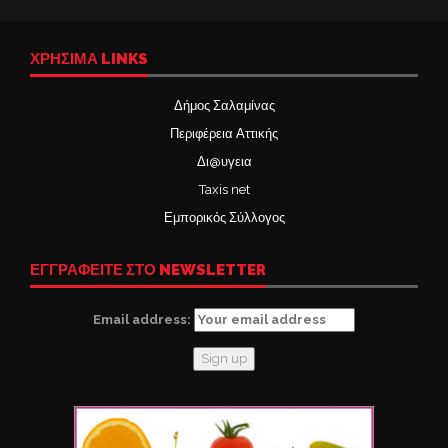
ΧΡΉΣΙΜΑ LINKS
Δήμος Σαλαμίνας
Περιφέρεια Αττικής
Δι@υγεια
Taxis net
Εμπορικός Σύλλογος
ΕΓΓΡΑΦΕΙΤΕ ΣΤΟ NEWSLETTER
Email address: