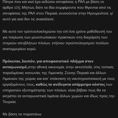
Πάτρα που και εκεί έχει εκδώσει αποφάσεις η ΡΑΛ με βάση το
άρθρο 105; Μήπως διότι τα ίδια συμφέροντα που θίγονται από τις
αποφάσεις της ΡΑΛ στον Πειραιά, ευνοούνται στην Ηγουμενίτσα, γι’
αυτό για εκεί δεν τις ανακάλεσε;
Με αυτό τον τρόποολοκληρώνει την επί ένα χρόνο μεθόδευσή του
για παγίωση των μονοπωλιακών πρακτικών στη διαχείριση των
στερεών αποβλήτων πλοίων, ετήσιου προϋπολογισμού πολλών
εκατομμυρίων ευρώ.
Πρόκειται, λοιπόν, για αποφασιστικό
πλήγμα στον
ανταγωνισμό,
στην εθνική οικονομία, στην ακτοπλοΐα, στις τοπικές
παραλιμένιες κοινωνίες της Λιμενικής Ζώνης Πειραιά και άλλων
Λιμανιών της χώρας και κατ’ επέκταση τη ναυπηγοεπισκευή με τους
εργαζομένους τους
, καθώς το ανέλεγκτα υπέρμετρο κόστος
των
υπηρεσιών εξυπηρέτησης των πλοίων, είναι βέβαιο πως θα τα
εκτρέπει σε ανταγωνιστικά λιμάνια άλλων χωρών και ιδίως προς την
Τουρκία.
Με βάση τα παραπάνω