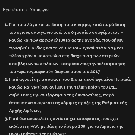
Ερωτάται ο κ. Υπουργός:
Για ποιο λόγο και με βάση ποια κίνητρα, κατά παράβαση
του υγιούς ανταγωνισμού, του δημοσίου συμφέροντος –
καθώς και των αρχών ελευθερίας της αγοράς, που δήθεν
πρεσβεύει ο ίδιος και το κόμμα του- εγκαθιστά για 15 και
πλέον χρόνια μονοπώλιο στη διαχείριση των στερεών
αποβλήτων των πλοίων, επιτρέποντας την τελεσφόρηση
του «φωτογραφικού» διαγωνισμού του 2017;
Γιατί αγνοεί την απόφαση του Διοικητικού Εφετείου Πειραιά,
καθώς και γιατί δεν ανέμενε την τελική κρίση του ΣτΕ,
σεβόμενος την ανεξαρτησία της Δικαιοσύνης, παρά
έσπευσε να ακυρώσει τις νόμιμες πράξεις της Ρυθμιστικής
Αρχής Λιμένων;
Γιατί δεν ανακαλεί τις αντίστοιχες αποφάσεις που έχει
εκδώσει η ΡΑΛ, με βάση το άρθρο 105, για τα Λιμάνια της
Ηγουμενίτσας ή της Πάτρας;