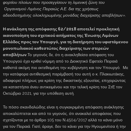
φορτίου πλοίων που προσεγγίσουν τη λιμενική ζώνη του
Οργανισμού Λιμένος Πειραιώς Α.Ε. δια της χρήσεως
αδειοδοτημένης ολοκληρωμένης μονάδας διαχείρισης αποβλήτων»
.
Η ανάκληση της απόφασης 62/2018 αποτελεί προκλητική
ικανοποίηση του σχετικού αιτήματος της Ένωσης Λιμένων
Ελλάδος προς τον Υπουργό, για τη διατήρηση του υφιστάμενου
μονοπωλιακού καθεστώτος διαχείρισης των στερεών
αποβλήτων
.Το γεγονός δε, ότι η ανακληθείσα απόφαση του
Υπουργού έχει κριθεί νόμιμη από το Διοικητικό Εφετείο Πειραιά
καθιστά ακόμη πιο εκτεθειμένη την κυβέρνηση και τον Υπουργό. Με
την κατάφορα αντιθεσμική παρέμβασή του αυτή ο κ. Πλακιωτάκης,
αδιαφορεί πλήρως για κρίση της δικαστικής εξουσίας, επιχειρώντας
να καταστήσει άνευ αντικειμένου και την τελική κρίση του ΣτΕ τον
Οκτώβριο 2021, για την υπόθεση αυτή.
Το πόσο σκανδαλώδης είναι η συγκεκριμένη απόφαση ανάκλησης
αποκαλύπτεται και από το γεγονός, ότι ανακαλεί αποφάσεις που
σχετίζονται με το άρθρο 105 του Ν.4504/2017 αλλά το κάνει μόνο
για τον Πειραιά. Γιατί, άραγε, δεν το κάνει για την Ηγουμενίτσα ή την