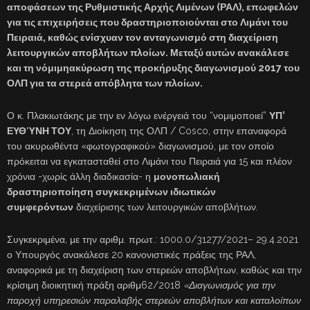
αποφάσεων της Ρυθμιστικής Αρχής Λιμένων (ΡΑΛ), επωφελών
για τις επιχειρήσεις που δραστηριοποιούνται στο Λιμάνι του
Πειραιά, καθώς ενίσχυαν τον ανταγωνισμό στη διαχείριση
λειτουργικών αποβλήτων πλοίων. Μεταξύ αυτών ανακάλεσε
και τη νόμιμηακύρωση της προκήρυξης διαγωνισμού 2017 του
ΟΛΠ για τα στερεά απόβλητα των πλοίων.
Ο κ. Πλακιωτάκης με την εν λόγω ενέργειά του “νομιμοποιεί”
ΥΠ’
ΕΥΘΎΝΗ ΤΟΥ
, τη Διοίκηση της ΟΛΠ / Cosco, στην επαναφορά
του ακυρωθέντα «φωτογραφικού» διαγωνισμού, με τον οποίο
πρόκειται να εγκατασταθεί στο Λιμάνι του Πειραιά για 15 και πλέον
χρόνια -χωρίς άλλη διαδικασία- η
μονοπωλιακή
δραστηριοποίηση συγκεκριμένων ιδιωτικών
συμφερόντων
διαχείρισης των λειτουργικών αποβλήτων.
Συγκεκριμένα
,
με την αριθμ. πρωτ.: 1000.0/31277/2021– 29.4.2021
ο Υπουργός ανακάλεσε 20 κανονιστικές πράξεις της ΡΑΛ,
αναφορικά με τη διαχείριση των στερεών αποβλήτων, καθώς και την
κρίσιμη διοικητική πράξη αριθμ62/2018
«Διαγωνισμός για την
παροχή υπηρεσιών παραλαβής στερεών αποβλήτων και καταλοίπων