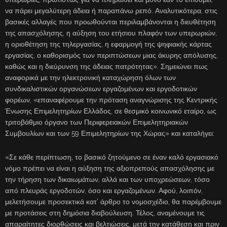
να πάρει μεγαλύτερη άδεια ή παραπάνω ρεπό. Αναλυτικότερα, στις
βασικές αλλαγές που προωθούνται περιλαμβάνονται η διευθέτηση
της απασχόλησης, η αύξηση του ετήσιου πλαφόν των υπερωριών,
η οριοθέτηση της τηλεργασίας, η εφαρμογή της ψηφιακής κάρτας
εργασίας, ο καθορισμός των περιπτώσεων μιας άκυρης απόλυσης,
καθώς και η διεύρυνση της άδειας πατρότητας». Σημειώνει πως
αναφορικά με την ηλεκτρονική καταχώρηση όλων των
συνδικαλιστικών οργανώσεων εργαζομένων και εργοδοτικών
φορέων, «επαναφέρουμε την πρόταση αναγνώρισης της Κεντρικής
Ένωσης Επιμελητηρίων Ελλάδος, σε θεσμικό κοινωνικό εταίρο, ως
τριτοβάθμιο όργανο των Περιφερειακών Επιμελητηριακών
Συμβουλίων και των 59 Επιμελητηρίων της Χώρας» και καταλήγει:
«Σε κάθε περίπτωση, το βασικό ζητούμενο σε έναν καλό εργασιακό
νόμο πρέπει να είναι η αύξηση της αξιοπρεπούς απασχόλησης με
την τήρηση των δικαιωμάτων, αλλά και των υποχρεώσεων, τόσο
από πλευράς εργοδοτών, όσο και εργαζομένων. Αφού, λοιπόν,
μελετήσουμε προσεκτικά κατ’ άρθρο το νομοσχέδιο, θα παρέμβουμε
με προτάσεις στη δημόσια διαβούλευση. Τέλος, αναμένουμε τις
απαραίτητες διορθώσεις και βελτιώσεις, μετά την κατάθεση και πριν