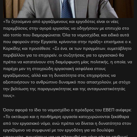
«Το ζητούμενο από εργαζόμενους και εργοδότες είναι οι νέες
παρεμβάσεις στην αγορά εργασίας να οδηγήσουν με επιτυχία στο
νέο τοπίο που διαμορφώνεται. Όλα τα νομοσχέδια, και ειδικά αυτά
που αφορούν στην Εργασία, κρίνονται στην πράξη» επισήμανε ο κ.
Κορκίδης και προσέθεσε: «Σε ένα, εκ των πραγμάτων, ευμετάβλητο
περιβάλλον για το επιχειρείν, οι συζητήσεις για το εργασιακό θα
πρέπει να κατατείνουν στη διαμόρφωση μίας πολιτικής, η οποία, να
παρέχει μεν τη στοιχειώδη εργασιακή ασφάλεια στους
εργαζόμενους, αλλά και τη δυνατότητα στις επιχειρήσεις να
αξιοποιήσουν το ανθρώπινο δυναμικό που απασχολούν, με στόχο
την βελτίωση της παραγωγικότητας και της ανταγωνιστικότητάς
τους».
Όσον αφορά το ίδιο το νομοσχέδιο ο πρόεδρος του ΕΒΕΠ ανέφερε:
«Το οκτάωρο και η πενθήμερη εργασία κατοχυρώνονται ξεκάθαρα
από τον εργασιακό νόμο, ενώ πρέπει να δίνεται η δυνατότητα στον
εργαζόμενο να συμφωνεί με τον εργοδότη για να δουλέψει
υπερωρίες, πρωτίστως για να πληρωθεί και μόνο εάν το επιθυμεί,