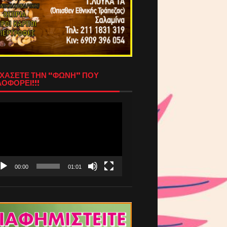
ΧΑΣΕΤΕ ΤΗΝ “ΦΩΝΗ” ΠΟΥ
ΟΦΟΡΕΙ!!!
όγραμμα
απαραγωγής
τεο
00:00
01:01