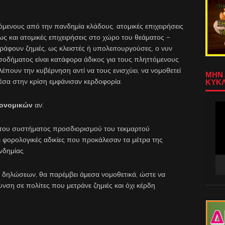
μενους από την πανδημία κλάδους. ατομικές επιχειρήσεις
ως και ατομικές επιχειρήσεις στο χώρο του θεάματος –
γράφουν ζημιές, ως κλειστές ή υπολειτουργούσες, ο νυν
οδήματος είναι κατάφορα άδικος για τους πληττόμενους
βλέπουν την κυβέρνηση αντί να τους ενισχύει, να νομοθετεί
ΜΗΝ 
 μέσα στην κρίση εμφάνισαν κερδοφορία.
ΚΥΚΛ
ονομικών
αν:
Πρ
Αν
Βίν
ό του συστήματος προσδιορισμού του τεκμαρτού
ι φορολογικές αδικίες που προκάλεσαν τα μέτρα της
νδημίας
 δηλώσεων, θα παρέμβει άμεσα νομοθετικά, ώστε να
νση σε πολίτες που μετράνε ζημιές και όχι κέρδη