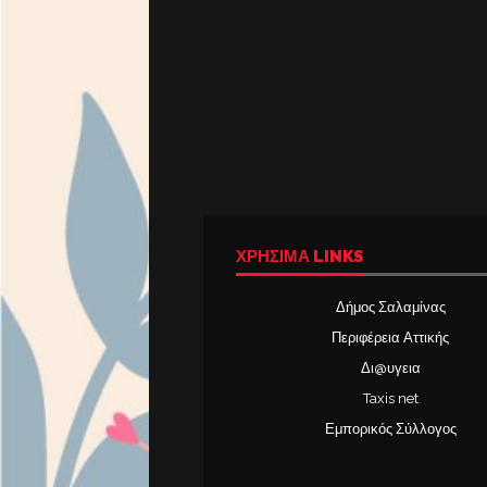
ΧΡΉΣΙΜΑ LINKS
Δήμος Σαλαμίνας
Περιφέρεια Αττικής
Δι@υγεια
Taxis net
Εμπορικός Σύλλογος