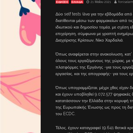
21 Μαΐου 2021
fonisalam
ΕΙΔΗΣΕΙΣ
ΕΛΛΑΔΑ
Δύο self tests (ένα για την εβδομάδα από
διατίθενται μέσω των φαρμακείων από τις
ιδιωτικού και δημοσίου τομέα, με σχέση 
επιχείρηση, σύμφωνα με γραπτή ενημέρω
Διαχείρισης Κρίσεων, Νίκο Χαρδαλιά.
Όπως αναφέρεται στην ανακοίνωση, κατ’ α
όλους τους εργαζόμενους της χώρας, με
πλατφόρμες της Εργάνης -για τους εργαζ
εργασίας, και της απογραφής- για τους ε
Όπως υπογραμμίζεται, μέχρι χθες είχαν δια
και έχουν υποβληθεί 9.072.577 ψηφιακές 
κατατάσσουν την Ελλάδα στην κορυφή τη
της Ευρωπαϊκής Ένωσης ως προς τη διενέ
του ECDC.
Τέλος, έχουν καταγραφεί 19.641 θετικά 