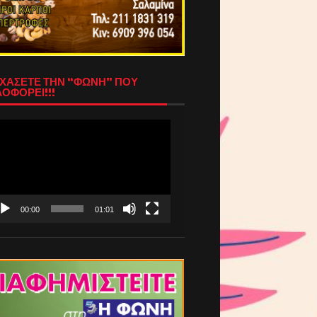
ΧΑΣΕΤΕ ΤΗΝ “ΦΩΝΗ” ΠΟΥ
ΟΦΟΡΕΙ!!!
όγραμμα
απαραγωγής
τεο
00:00
01:01