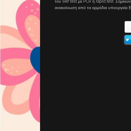
του self test με PCR ή rapid test. Σημειών
ανακοίνωση από τα αρμόδια υπουργεία Ε