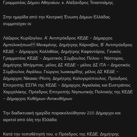
Γραμματέας Δήμου Αθηναίων, κ. Αλέξανδρος Τσιατσιάμης.
Στην ημερίδα από την Κεντρική Ένωση Δήμων Ελλάδας
συμμετείχαν οι:
Λάζαρος Κυρίζογλου, Α’ Αντιπρόεδρος ΚΕΔΕ – Δήμαρχος
Αμπελοκήπων Μενεμένης, Δημήτρης Κάρναβος, Β’ Αντιπρόεδρος
ΚΕΔΕ – Δήμαρχος Καλλιθέας, Δημήτρης Καφαντάρης, Γενικός
Γραμματέας ΚΕΔΕ – Δημοτικός Σύμβουλος Πύλου – Νέστορος,
Δημήτρης Μπίρμπας, μέλος ΔΣ ΚΕΔΕ – μέλος ΔΣ ΙΤΑ – Δημοτικός
Σύμβουλος Αιγάλεω, Γιώργος Ιωακειμίδης, μέλος ΔΣ ΚΕΔΕ –
Δήμαρχος Νίκαιας-Ρέντη, Δημήτρης Καλογερόπουλος, Πρόεδρος
Επιτροπής ΕΣΠΑ της ΚΕΔΕ – Δήμαρχος Αιγιαλείας και Ευστράτιος
Χαρχαλάκης, Πρόεδρος Επιτροπής Νησιωτικής Πολιτικής της ΚΕΔΕ
– Δήμαρχος Κυθήρων-Αντικυθήρων
Την διαδικτυακή ημερίδα παρακολούθησαν 220 Δήμαρχοι και
αιρετοί από όλη την Ελλάδα.
Κατά την τοποθέτησή του, ο Πρόεδρος της ΚΕΔΕ, Δημήτρης