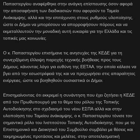
Παπαστεργίου αναφέρθηκε στην ανάγκη επίσπευσης όσον αφορά
την αποσαφήνιση των διαδικασιών που αφορούν το Ταμείο
Ανάκαμψης, αλλά και την επιτάχυνση στους ρυθμούς υλοποίησης,
ώστε οι Δήμοι να μπορέσουν να απορροφήσουν πόρους και να
εκμεταλλευτούν την μοναδική αυτή ευκαιρία για την Ελλάδα και τις
τοπικές μας κοινωνίες.
Ο κ. Παπαστεργίου επισήμανε τις ανησυχίες της ΚΕΔΕ για τη
συνεχιζόμενη έλλειψη παροχής τεχνικής βοήθειας προς τους
Δήμους, κάνοντας λόγο για ευθύνη της ΕΕΤΑΑ, την οποία κάλεσε να
βγει από την εσωστρέφειά της και να προχωρήσει στις απαραίτητες
ενέργειες, ώστε να βοηθηθούν ουσιαστικά οι Δήμοι.
Επισημαίνοντας ότι εκκρεμεί η συνάντηση που έχει ζητήσει η ΚΕΔΕ
από τον Πρωθυπουργό για το θέμα του ρόλου της Τοπικής
Αυτοδιοίκησης στο σχεδιασμό του νέου ΕΣΠΑ αλλά και στην
υλοποίηση του Ταμείου aνάκαμψης, ο κ. Παπαστεργίου τόνισε τον
σημαντικό ρόλο του Ινστιτούτου Τοπικής Αυτοδιοίκησης, που με το
Επιστημονικό και Διοικητικό του Συμβούλιο συμβάλει με θέσεις και
τεκμηριωμένες προτάσεις και μελέτες, στην αποτελεσματική