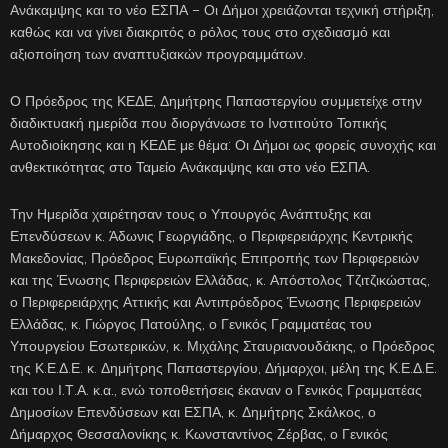
Ανάκαμψης και το νέο ΕΣΠΑ – Οι Δήμοι χρειάζονται τεχνική στήριξη,
καθώς και να γίνει διακριτός ο ρόλος τους στο σχεδιασμό και
αξιοποίηση των αναπτυξιακών προγραμμάτων.
Ο Πρόεδρος της ΚΕΔΕ, Δημήτρης Παπαστεργίου συμμετείχε στην
διαδικτυακή ημερίδα που διοργάνωσε το Ινστιτούτο Τοπικής
Αυτοδιοίκησης και η ΚΕΔΕ με θέμα: Οι Δήμοι ως φορείς συνοχής και
ανθεκτικότητας στο Ταμείο Ανάκαμψης και στο νέο ΕΣΠΑ.
Την Ημερίδα χαιρέτησαν τους ο Υπουργός Ανάπτυξης και
Επενδύσεων κ. Άδωνις Γεωργιάδης, ο Περιφερειάρχης Κεντρικής
Μακεδονίας, Πρόεδρος Ευρωπαϊκής Επιτροπής των Περιφερειών
και της Ένωσης Περιφερειών Ελλάδας, κ. Απόστολος Τζιτζικώστας,
ο Περιφερειάρχης Αττικής και Αντιπρόεδρος Ένωσης Περιφερειών
Ελλάδας, κ. Γιώργος Πατούλης, ο Γενικός Γραμματέας του
Υπουργείου Εσωτερικών, κ. Μιχάλης Σταυριανουδάκης, ο Πρόεδρος
της Κ.Ε.Δ.Ε. κ. Δημήτρης Παπαστεργίου, Δήμαρχοι, μέλη της Κ.Ε.Δ.Ε.
και του Ι.Τ.Α. κ.α., ενώ τοποθετήσεις έκαναν ο Γενικός Γραμματέας
Δημοσίων Επενδύσεων και ΕΣΠΑ, κ. Δημήτρης Σκάλκος, ο
Δήμαρχος Θεσσαλονίκης κ. Κωνσταντίνος Ζέρβας, ο Γενικός