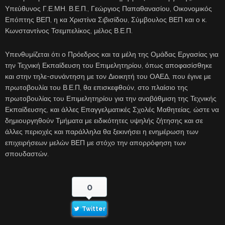
Υπεύθυνος Γ.Ε.ΜΗ. Β.Ε.Π., Γεώργιος Παπαθανασίου, Οικονομικός
Επόπτης ΒΕΠ, η κα Χριστίνα Σιβισίδου, Σύμβουλος ΒΕΠ και ο κ.
Κωνσταντίνος Τσεμπελίκος, μέλος Β.Ε.Π.
Υπενθυμίζεται ότι ο Πρόεδρος και τα μέλη της Ομάδας Εργασίας για
την Τεχνική Εκπαίδευση του Επιμελητηρίου, όπως αποφασίσθηκε
και στην τηλε-συνάντηση με τον Διοικητή του ΟΑΕΔ, που έγινε με
πρωτοβουλία του Β.Ε.Π, θα επισκεφθούν, στο πλαίσιο της
πρωτοβουλίας του Επιμελητηρίου για την αναβάθμιση της Τεχνικής
Εκπαίδευσης, και άλλες Επαγγελματικές Σχολές Μαθητείας, ώστε να
δημιουργηθούν Τμήματα με ειδικότητες υψηλής ζήτησης και σε
άλλες περιοχές και παράλληλα θα ξεκινήσει η ενημέρωση των
επιχειρήσεων μελών ΒΕΠ με στόχο την απορρόφηση των
σπουδαστών.
0
Twitter