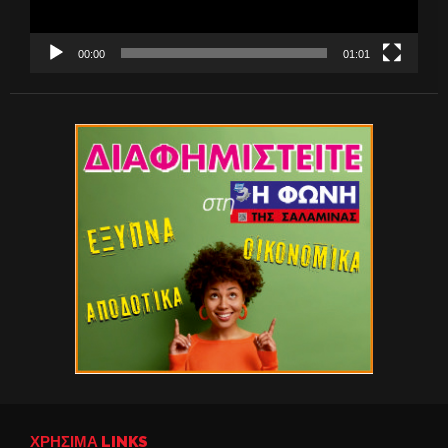
00:00
01:01
ΧΡΉΣΙΜΑ LINKS