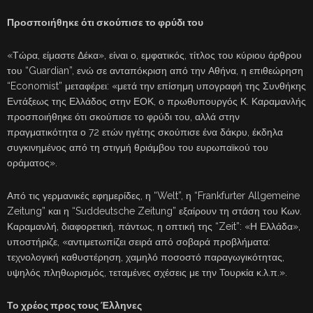
Προσποιήθηκε ότι σκούπισε το φρύδι του
«Τώρα, είμαστε Δέκα», είναι ο, εμφατικός, τίτλος του κύριου άρθρου
του “Guardian”, ενώ σε ανταπόκριση από την Αθήνα, η επιθεώρηση
“Economist” μεταφέρει: «μετά την επίσημη υπογραφή της Συνθήκης
Εντάξεως της Ελλάδος στην ΕΟΚ, ο πρωθυπουργός Κ. Καραμανλής
προσποιήθηκε ότι σκούπισε το φρύδι του, αλλά στην
πραγματικότητα ο 72 ετών ηγέτης σκούπισε ένα δάκρυ, έκδηλα
συγκινημένος από τη στιγμή θριάμβου του ευρωπαϊκού του
οράματος».
Από τις γερμανικές εφημερίδες, η “Welt”, η “Frankfurter Allgemeine
Zeitung” και η “Suddeutsche Zeitung” εξαίρουν τη στάση του Κων.
Καραμανλή, διαφορετική, πάντως, η οπτική της “Zeit”: «Η Ελλάδα»,
υποστήριζε, «αντιμετωπίζει σειρά από σοβαρά προβλήματα:
τεχνολογική καθυστέρηση, χαμηλό ποσοστό παραγωγικότητας,
υψηλός πληθωρισμός, τεταμένες σχέσεις με την Τουρκία κ.λ.π.».
Το χρέος προς τους Έλληνες