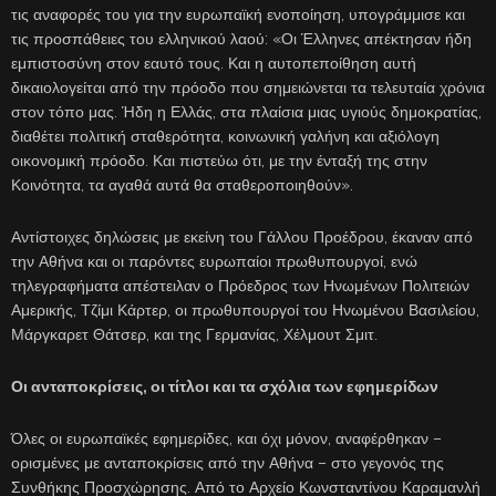
τις αναφορές του για την ευρωπαϊκή ενοποίηση, υπογράμμισε και
τις προσπάθειες του ελληνικού λαού: «Οι Έλληνες απέκτησαν ήδη
εμπιστοσύνη στον εαυτό τους. Και η αυτοπεποίθηση αυτή
δικαιολογείται από την πρόοδο που σημειώνεται τα τελευταία χρόνια
στον τόπο μας. Ήδη η Ελλάς, στα πλαίσια μιας υγιούς δημοκρατίας,
διαθέτει πολιτική σταθερότητα, κοινωνική γαλήνη και αξιόλογη
οικονομική πρόοδο. Και πιστεύω ότι, με την ένταξή της στην
Κοινότητα, τα αγαθά αυτά θα σταθεροποιηθούν».
Αντίστοιχες δηλώσεις με εκείνη του Γάλλου Προέδρου, έκαναν από
την Αθήνα και οι παρόντες ευρωπαίοι πρωθυπουργοί, ενώ
τηλεγραφήματα απέστειλαν ο Πρόεδρος των Ηνωμένων Πολιτειών
Αμερικής, Τζίμι Κάρτερ, οι πρωθυπουργοί του Ηνωμένου Βασιλείου,
Μάργκαρετ Θάτσερ, και της Γερμανίας, Χέλμουτ Σμιτ.
Οι ανταποκρίσεις, οι τίτλοι και τα σχόλια των εφημερίδων
Όλες οι ευρωπαϊκές εφημερίδες, και όχι μόνον, αναφέρθηκαν –
ορισμένες με ανταποκρίσεις από την Αθήνα – στο γεγονός της
Συνθήκης Προσχώρησης. Από το Αρχείο Κωνσταντίνου Καραμανλή