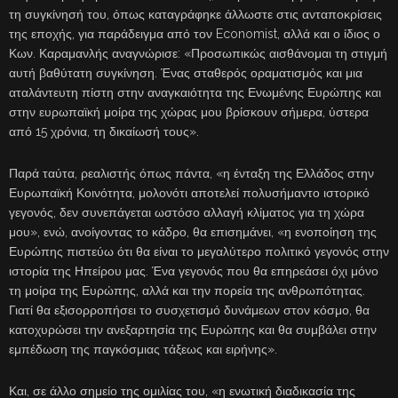
τη συγκίνησή του, όπως καταγράφηκε άλλωστε στις ανταποκρίσεις
της εποχής, για παράδειγμα από τον Economist, αλλά και ο ίδιος ο
Κων. Καραμανλής αναγνώρισε: «Προσωπικώς αισθάνομαι τη στιγμή
αυτή βαθύτατη συγκίνηση. Ένας σταθερός οραματισμός και μια
αταλάντευτη πίστη στην αναγκαιότητα της Ενωμένης Ευρώπης και
στην ευρωπαϊκή μοίρα της χώρας μου βρίσκουν σήμερα, ύστερα
από 15 χρόνια, τη δικαίωσή τους».
Παρά ταύτα, ρεαλιστής όπως πάντα, «η ένταξη της Ελλάδος στην
Ευρωπαϊκή Κοινότητα, μολονότι αποτελεί πολυσήμαντο ιστορικό
γεγονός, δεν συνεπάγεται ωστόσο αλλαγή κλίματος για τη χώρα
μου», ενώ, ανοίγοντας το κάδρο, θα επισημάνει, «η ενοποίηση της
Ευρώπης πιστεύω ότι θα είναι το μεγαλύτερο πολιτικό γεγονός στην
ιστορία της Ηπείρου μας. Ένα γεγονός που θα επηρεάσει όχι μόνο
τη μοίρα της Ευρώπης, αλλά και την πορεία της ανθρωπότητας.
Γιατί θα εξισορροπήσει το συσχετισμό δυνάμεων στον κόσμο, θα
κατοχυρώσει την ανεξαρτησία της Ευρώπης και θα συμβάλει στην
εμπέδωση της παγκόσμιας τάξεως και ειρήνης».
Και, σε άλλο σημείο της ομιλίας του, «η ενωτική διαδικασία της