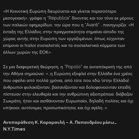
«Η Κοινοτική Ευρώπη διευρύνεται και γίνεται περισσότερο
μεσογειακή», γράφει η “Republica” δίνοντας και τον τόνο εκ μέρους
των ιταλικών εφημερίδων, την ώρα που η “Avanti” …πανηγυρίζει: «Η
ένταξη της Ελλάδος στην πραγματικότητα σημαίνει είσοδο της
χώρας αυτής στην Ευρώπη των εργαζομένων, όπως εύχονταν
επίμονα οι Ιταλοί σοσιαλιστές και τα σοσιαλιστικά κόμματα των
άλλων χωρών της ΕΟΚ».
Σε μια διαφορετική θεώρηση, η “Popolo” σε ανταπόκρισή της από
την Αθήνα σημειώνει: «…η Ευρώπη εξοφλεί στην Ελλάδα ένα χρέος
που οφείλει από πολλά χρόνια, από τότε που εδώ (στην Ελλάδα)
άνθρωποι φυλακίζονταν, βασανίζονταν και δολοφονούνταν επειδή
πίστευαν στην ελευθερία και την ανθρώπινη αξιοπρέπεια, διάβαζαν
Σωκράτη, ήταν και αισθάνονταν Ευρωπαίοι, δηλαδή πολίτες και όχι
υπήκοοι, αυτόνομες προσωπικότητες και όχι αγέλη…».
Αντιπαράθεση Κ. Καραμανλή – Α. Παπανδρέου μέσω…
N.Y.Times