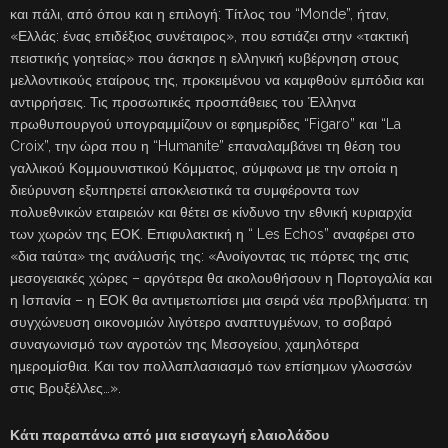
και πάλι, από όπου και η επιλογή: Τίτλος του “Monde”, ήταν,
«Ελλάς: ένας επιδέξιος συνέταιρος», που εστιάζει στην «τακτική
πειστικής γοητείας» που άσκησε η ελληνική κυβέρνηση στους
μελλοντικούς εταίρους της, προκειμένου να καμφθούν εμπόδια και
αντιρρήσεις. Τις προσωπικές προσπάθειες του Έλληνα
πρωθυπουργού υπογραμμίζουν οι εφημερίδες “Figaro” και “La
Croix”, την ώρα που η “Humanite” επαναλαμβάνει τη θέση του
γαλλικού Κομμουνιστικού Κόμματος, σύμφωνα με την οποία η
διεύρυνση εξυπηρετεί αποκλειστικά τα συμφέροντα των
πολυεθνικών εταιρειών και θέτει σε κίνδυνο την εθνική κυριαρχία
των χωρών της ΕΟΚ. Επιφυλακτική η “ Les Echos” αναφέρει στο
«δια ταύτα» της ανάλυσής της: «Ανοίγοντας τις πόρτες της στις
μεσογειακές χώρες – αργότερα θα ακολουθήσουν η Πορτογαλία και
η Ισπανία – η ΕΟΚ θα αντιμετωπίσει μια σειρά νέα προβλήματα: τη
συγχώνευση οικονομιών λιγότερο αναπτυγμένων, το σοβαρό
συναγωνισμό των αγροτών της Μεσογείου, χαμηλότερα
ημερομίσθια. Και τον πολλαπλασιασμό των επίσημων γλωσσών
στις Βρυξέλλες…».
Κάτι παραπάνω από μια εισαγωγή ελαιολάδου