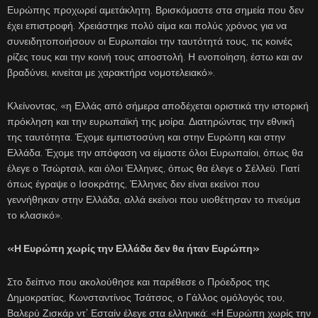
Ευρώπης προχωρεί αμετάκλητη. Βρισκόμαστε στα σημεία που δεν
έχει επιστροφή. Χρειάστηκε πολύ αίμα και πολύς χρόνος για να
συνειδητοποιήσουν οι Ευρωπαίοι την ταυτότητά τους, τις κοινές
ρίζες τους και την κοινή τους αποστολή. Η ενοποίηση, έστω και αν
βραδύνει, κινείται με χαρακτήρα νομοτελειακό».
Κλείνοντας, «η Ελλάς από σήμερα αποδέχεται οριστικά την ιστορική
πρόκληση και την ευρωπαϊκή της μοίρα. Διατηρώντας την εθνική
της ταυτότητα. Έχομε εμπιστοσύνη και στην Ευρώπη και στην
Ελλάδα. Έχομε την απόφαση να είμαστε όλοι Ευρωπαίοι, όπως θα
έλεγε ο Τσώρτσιλ, και όλοι Έλληνες, όπως θα έλεγε ο Σέλλεϋ. Γιατί
όπως έγραψε ο Ισοκράτης, Έλληνες δεν είναι εκείνοι που
γεννήθηκαν στην Ελλάδα, αλλά εκείνοι που υιοθέτησαν το πνεύμα
το κλασικό».
«Η Ευρώπη χωρίς την Ελλάδα δεν θα ήταν Ευρώπη»
Στο δείπνο που ακολούθησε και παρέθεσε ο Πρόεδρος της
Δημοκρατίας, Κωνσταντίνος Τσάτσος, ο Γάλλος ομόλογός του,
Βαλερύ Ζισκάρ ντ’ Εσταίν έλεγε στα ελληνικά: «Η Ευρώπη χωρίς την