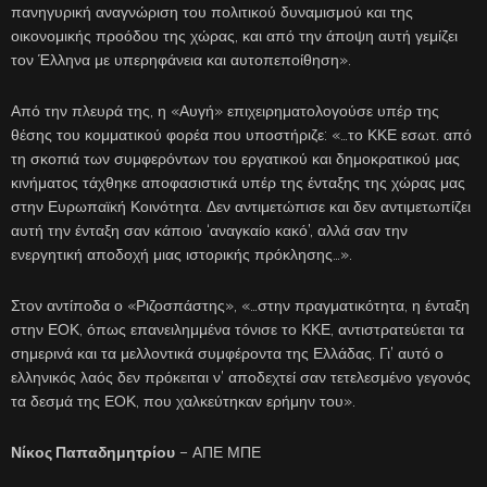
πανηγυρική αναγνώριση του πολιτικού δυναμισμού και της
οικονομικής προόδου της χώρας, και από την άποψη αυτή γεμίζει
τον Έλληνα με υπερηφάνεια και αυτοπεποίθηση».
Από την πλευρά της, η «Αυγή» επιχειρηματολογούσε υπέρ της
θέσης του κομματικού φορέα που υποστήριζε: «…το ΚΚΕ εσωτ. από
τη σκοπιά των συμφερόντων του εργατικού και δημοκρατικού μας
κινήματος τάχθηκε αποφασιστικά υπέρ της ένταξης της χώρας μας
στην Ευρωπαϊκή Κοινότητα. Δεν αντιμετώπισε και δεν αντιμετωπίζει
αυτή την ένταξη σαν κάποιο ‘αναγκαίο κακό’, αλλά σαν την
ενεργητική αποδοχή μιας ιστορικής πρόκλησης…».
Στον αντίποδα ο «Ριζοσπάστης», «…στην πραγματικότητα, η ένταξη
στην ΕΟΚ, όπως επανειλημμένα τόνισε το ΚΚΕ, αντιστρατεύεται τα
σημερινά και τα μελλοντικά συμφέροντα της Ελλάδας. Γι’ αυτό ο
ελληνικός λαός δεν πρόκειται ν’ αποδεχτεί σαν τετελεσμένο γεγονός
τα δεσμά της ΕΟΚ, που χαλκεύτηκαν ερήμην του».
Νίκος Παπαδημητρίου
– ΑΠΕ ΜΠΕ