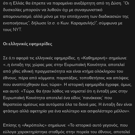
ότι η Ελλάς θα έπρεπε να παραμείνει ανεξάρτητη από τη Δύση. “Οι
δυσκολίες μπορούν να λυθούν όχι με συναγωνιστικό
απομονωτισμό, αλλά μόνο με την επιτάχυνση των διαδικασιών της
ενοποιήσεως”, δήλωσε (σ.σ. ο Κων. Καραμανλής)”, σύμφωνα με
τους NYT.
Οι ελληνικές εφημερίδες
Σε ό,τι αφορά τις ελληνικές εφημερίδες, η «Καθημερινή» σημείωνε:
«…η ένταξη της χώρας μας στην Ευρωπαϊκή Κοινότητα, αποτελεί
από χθες εθνική πραγματικότητα και είναι κτήμα ολόκληρου του
έθνους, πέρα από κόμματα, παρατάξεις, τοποθετήσεις και απόψεις
που αναπτύχθηκαν έως τώρα». Η ιστορική εφημερίδα έγραφε, όμως,
και αυτό: «Τώρα, θα ήταν λάθος να νομιστεί ότι η ένταξή μας στην
Ευρωπαϊκή Κοινότητα αποτελεί ένα είδος ‘πανάκειας’ που
θεραπεύει αμέσως και αυτόματα όλα τα δεινά μας. Η ένταξη δεν είναι
φτάσιμο αλλά αφετηρία για ένα καλύτερο και ασφαλέστερο μέλλον».
Επίσης η «Ακρόπολις» σημείωνε: «Το ιστορικό αυτό γεγονός, που
εύλογα χαρακτηρίστηκε σταθμός στην πορεία του έθνους, αποτελεί