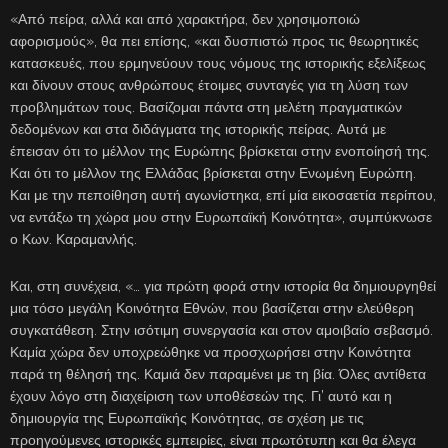
«Από πείρα, αλλά και από χαρακτήρα, δεν χρησιμοποιώ
αφορισμούς», θα πει επίσης, «και δυσπιστώ προς τις θεωρητικές
κατασκευές, που ερμηνεύουν τους νόμους της ιστορικής εξελίξεως
και δίνουν στους ανθρώπους έτοιμες συνταγές για τη λύση των
προβλημάτων τους. Βασίζομαι πάντα στη μελέτη πραγματικών
δεδομένων και στα διδάγματα της ιστορικής πείρας. Αυτά με
έπεισαν ότι το μέλλον της Ευρώπης βρίσκεται στην ενοποίησή της.
Και ότι το μέλλον της Ελλάδας βρίσκεται στην Ενωμένη Ευρώπη.
Και με την πεποίθηση αυτή αγωνίστηκα, επί μία εικοσαετία περίπου,
να εντάξω τη χώρα μου στην Ευρωπαϊκή Κοινότητα», συμπύκνωσε
ο Κων. Καραμανλής.
Και, στη συνέχεια, «… για πρώτη φορά στην ιστορία θα δημιουργηθεί
μια τόσο μεγάλη Κοινότητα Εθνών, που βασίζεται στην ελεύθερη
συγκατάθεση. Στην ισότιμη συνεργασία και στον αμοιβαίο σεβασμό.
Καμία χώρα δεν υποχρεώθηκε να προσχωρήσει στην Κοινότητα
παρά τη θέλησή της. Καμιά δεν παραμένει με τη βία. Όλες αντίθετα
έχουν λόγο στη διαχείριση των υποθέσεών της. Γι’ αυτό και η
δημιουργία της Ευρωπαϊκής Κοινότητας, σε σχέση με τις
προηγούμενες ιστορικές εμπειρίες, είναι πρωτότυπη και θα έλεγα