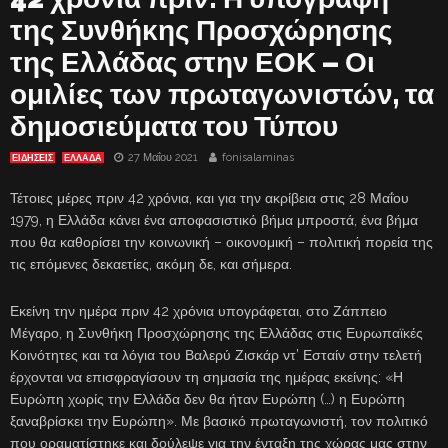
της Συνθήκης Προσχώρησης
της Ελλάδας στην ΕΟΚ – Οι
ομιλίες των πρωταγωνιστών, τα
δημοσιεύματα του Τύπου
27 Μαΐου 2021
fonisalaminas
ΕΙΔΗΣΕΙΣ
ΕΛΛΑΔΑ
Τέτοιες μέρες πριν 42 χρόνια, και για την ακρίβεια στις 28 Μαΐου
1979, η Ελλάδα κάνει ένα αποφασιστικό βήμα μπροστά, ένα βήμα
που θα καθορίσει την κοινωνική – οικονομική – πολιτική πορεία της
τις επόμενες δεκαετίες, ακόμη δε, και σήμερα.
Εκείνη την ημέρα πριν 42 χρόνια υπογράφεται, στο Ζάππειο
Μέγαρο, η Συνθήκη Προσχώρησης της Ελλάδας στις Ευρωπαϊκές
Κοινότητες και τα λόγια του Βαλερύ Ζισκάρ ντ’ Εσταίν στην τελετή
έρχονται να επισφραγίσουν τη σημασία της ημέρας εκείνης: «Η
Ευρώπη χωρίς την Ελλάδα δεν θα ήταν Ευρώπη (…) η Ευρώπη
ξαναβρίσκει την Ευρώπη». Με βασικό πρωταγωνιστή, τον πολιτικό
που οραματίστηκε και δούλεψε για την ένταξη της χώρας μας στην