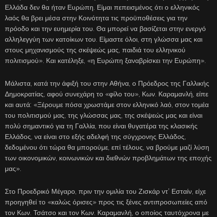
Ελλάδα δεν θα ήταν Ευρώπη. Είμαι πεπεισμένος ότι ο ελληνικός
λαός θα βρει μέσα στην Κοινότητα τις προϋποθέσεις για την
πρόοδο και την ευημερία του. Θα μπορεί να βασίζεται στην ενεργό
αλληλεγγύη των κατοίκων του. Είμαστε όλοι, στη γλώσσα μας και
στους μηχανισμούς της σκέψεώς μας, παιδιά του ελληνικού
πολιτισμού». Και κατέληξε, «η Ευρώπη ξαναβρίσκει την Ευρώπη».
Μάλιστα, κατά την άφιξή του στην Αθήνα, ο Πρόεδρος της Γαλλικής
Δημοκρατίας, αφού συνεχάρη το «φίλο του», Κων. Καραμανλή, είπε
και αυτά: «Ξέρουμε πόσα χρωστάμε στον ελληνικό λαό, στον τομέα
του πολιτισμού μας, της γλώσσας μας, της σκέψεώς μας και είναι
πολύ σημαντικό για τη Γαλλία, που είναι θυγατέρα της κλασικής
Ελλάδος, να είναι στο εξής αδελφή της σύγχρονης Ελλάδος,
δεδομένου ότι τώρα θα μπορούμε, επί τέλους, να βρούμε μαζί λύση
των οικονομικών, κοινωνικών και διεθνών προβλημάτων της εποχής
μας».
Στο Προεδρικό Μέγαρο, πριν την ομιλία του Ζισκάρ ντ’ Εσταίν, είχε
προηγηθεί το «καλώς όρισες» προς τις ξένες αντιπροσωπείες από
τον Κων. Τσάτσο και τον Κων. Καραμανλή, ο οποίος ταυτόχρονα με