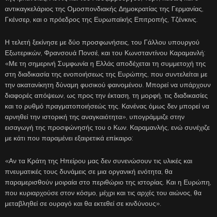
αντικαγκελάριος της Ομοσπονδιακής Δημοκρατίας της Γερμανίας,
Γκένσερ, και ο πρόεδρος της Ευρωπαϊκής Επιτροπής, Τζένκινς.
Η τελετή ξεκίνησε με δύο προσφωνήσεις, του Γάλλου υπουργού
Εξωτερικών, Φρανσουά Πονσέ, και του Κωνσταντίνου Καραμανλή:
«Με τη σημερινή Συμφωνία η Ελλάς αποδέχεται τη συμμετοχή της
στη διαδικασία της ενοποιήσεως της Ευρώπης, που συντελείται με
την ακατανίκητη δύναμη φυσικού φαινομένου. Μπορεί να υπάρχουν
διαφορές απόψεων, ως προς την έκταση, τη μορφή, τις διαδικασίες
και το ρυθμό πραγματοποιήσεώς της. Κανένας όμως δεν μπορεί να
αρνηθεί την ιστορική της αναγκαιότητα», υπογράμμιζε στην
εισαγωγή της προσφώνησής του ο Κων. Καραμανλής, ενώ συνέχιζε
με κάτι που παραμένει εξαιρετικά επίκαιρο:
«Αν τα Κράτη της Ηπείρου μας δεν συνενώσουν τις υλικές και
πνευματικές τους δυνάμεις σε μια οργανική ενότητα, θα
παραμερισθούν μοιραία στο περιθώριο της ιστορίας. Και η Ευρώπη,
που κυριαρχούσε στον κόσμο, μέχρι και τις αρχές του αιώνος, θα
μεταβληθεί σε ουραγό και θα εκτεθεί σε κινδύνους».