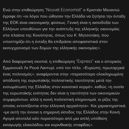
Ενώ στην επιθεώρηση “Nouvel Economist” ο Κριστιάν Μεναντώ
έγραφε ότι «οι λόγοι που ώθησαν την Ελλάδα να ζητήσει την ένταξη
της ΕΟΚ είναι οικονομικής φύσεως. Γενική είναι η αισιοδοξία των
Ελλήνων υπευθύνων για την ανάπτυξη της ελληνικής οικονομίας
στα πλαίσια της Κοινότητας, όπως του Κ. Μητσοτάκη, που
υποστηρίζει ότι η ένταξη θα επιδράσει αποφασιστικά στον
εκσυγχρονισμό των δομών της ελληνικής οικονομίας».
Από διαφορετική σκοπιά, η επιθεώρηση “Express” και ο ιστορικός
Εμμανουέλ Λε Ρουά Λαντυρί, υπό τον τίτλο, «Ευρώπη, πρωταρχικά
ένας πολιτισμός», αναφέρονται στην «περισσότερο ολοκληρωμένη
απόδοση της ευρωπαϊκής πολιτιστικής ταυτότητας μετά την
ενσωμάτωση της Ελλάδας στον κοινοτικό κορμό», καθώς «η ουσία
της ευρωπαϊκής ενότητας δεν είναι η ταυτότητα των οικονομικών
συμφερόντων, αλλά η κοινή πολιτιστική κληρονομιά, οι ρίζες της
οποίας εντοπίζονται στην ελληνική αρχαιότητα». Και χαρακτηριστικά,
«με αυτή την έννοια η σημερινή είσοδος της Ελλάδος στην Κοινή
Αγορά αποτελεί κάτι περισσότερο από μια απλή υπόθεση
εισαγωγής ελαιολάδου και κορινθιακής σταφίδας».