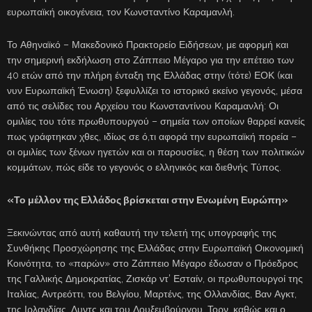
ευρωπαϊκή οικογένεια, τον Κωνσταντίνο Καραμανλή.
Το Αθηναϊκό – Μακεδονικό Πρακτορείο Ειδήσεων, με αφορμή και
την σημερινή εκδήλωση στο Ζάππειο Μέγαρο για την επέτειο των
40 ετών από την πλήρη ένταξη της Ελλάδας στην (τότε) ΕΟΚ (και
νυν Ευρωπαϊκή Ένωση) ξεφυλλίζει το ιστορικό εκείνο γεγονός, μέσα
από τις σελίδες του Αρχείου του Κωνσταντίνου Καραμανλή: Οι
ομιλίες του τότε πρωθυπουργού – σημεία των οποίων θαρρεί κανείς
πως γράφτηκαν χθες, ιδίως σε ό,τι αφορά την ευρωπαϊκή πορεία –
οι ομιλίες των ξένων ηγετών και οι παρουσίες, η θέση των πολιτικών
κομμάτων, πώς είδε το γεγονός ο ελληνικός και διεθνής Τύπος.
«Το μέλλον της Ελλάδος βρίσκεται στην Ενωμένη Ευρώπη»
Ξεκινώντας από αυτή καθαυτή την τελετή της υπογραφής της
Συνθήκης Προσχώρησης της Ελλάδας στην Ευρωπαϊκή Οικονομική
Κοινότητα, το «παρών» στο Ζάππειο Μέγαρο έδωσαν ο Πρόεδρος
της Γαλλικής Δημοκρατίας, Ζισκάρ ντ’ Εσταίν, οι πρωθυπουργοί της
Ιταλίας, Αντρεόττι, του Βελγίου, Μαρτένς, της Ολλανδίας, Βαν Αγκτ,
της Ιρλανδίας, Λυντς και του Λουξεμβούργου, Τορν, καθώς και ο