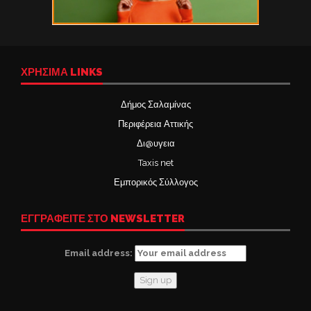
ΧΡΉΣΙΜΑ LINKS
Δήμος Σαλαμίνας
Περιφέρεια Αττικής
Δι@υγεια
Taxis net
Εμπορικός Σύλλογος
ΕΓΓΡΑΦΕΙΤΕ ΣΤΟ NEWSLETTER
Email address: