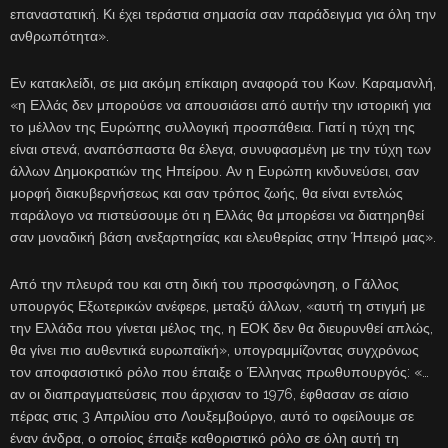
επαναστατική. Κι έχει τεράστια σημασία σαν παράδειγμα για όλη την
ανθρωπότητα».
Εν κατακλείδι, σε μια ακόμη επίκαιρη αναφορά του Κων. Καραμανλή,
«η Ελλάς δεν μπορούσε να απουσιάσει από αυτήν την ιστορική για
το μέλλον της Ευρώπης συλλογική προσπάθεια. Γιατί η τύχη της
είναι στενά, αναπόσπαστα θα έλεγα, συνυφασμένη με την τύχη των
άλλων Δημοκρατιών της Ηπείρου. Αν η Ευρώπη κινδυνεύσει, σαν
μορφή διακυβερνήσεως και σαν τρόπος ζωής, θα είναι εντελώς
παράλογο να πιστεύσουμε ότι η Ελλάς θα μπορέσει να διατηρηθεί
σαν μοναδική βάση ανεξαρτησίας και ελευθερίας στην Ήπειρό μας».
Από την πλευρά του και στη δική του προσφώνηση, ο Γάλλος
υπουργός Εξωτερικών ανέφερε, μεταξύ άλλων, «αυτή τη στιγμή με
την Ελλάδα που γίνεται μέλος της, η ΕΟΚ δεν θα διευρυνθεί απλώς,
θα γίνει πιο αυθεντικά ευρωπαϊκή», υπογραμμίζοντας συγχρόνως
τον αποφασιστικό ρόλο που έπαιξε ο Έλληνας πρωθυπουργός: «…
αν οι διαπραγματεύσεις που άρχισαν το 1976, έφθασαν σε αίσιο
πέρας στις 3 Απριλίου στο Λουξεμβούργο, αυτό το οφείλουμε σε
έναν άνδρα, ο οποίος έπαιξε καθοριστικό ρόλο σε όλη αυτή τη