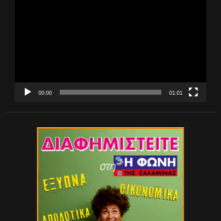
Αναπαραγωγής
Βίντεο
00:00
01:01