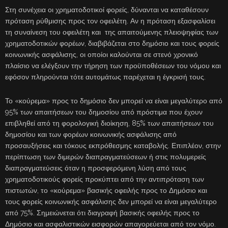
Στη συνέχεια οι χρηματοδοτικοί φορείς, δύνανται να καταθέσουν
πρόταση ρύθμισης προς τον οφειλέτη. Αν η πρόταση εξασφαλίσει
τη συναίνεση του οφειλέτη και της απαιτούμενης πλειοψηφίας των
χρηματοδοτικών φορέων, διαβιβάζεται στο δημόσιο και τους φορείς
κοινωνικής ασφάλισης, οι οποίοι καλούνται σε στενό χρονικό
πλαίσιο να ελέγξουν την τήρηση των προϋποθέσεων του νόμου και
εφόσον πληρούνται τότε αυτομάτως παρέχεται η έγκρισή τους.
Το «κούρεμα» προς το δημόσιο δεν μπορεί να είναι μεγαλύτερο από
95% των απαιτήσεων του δημοσίου από πρόστιμα που έχουν
επιβληθεί από τη φορολογική διοίκηση, 85% των απαιτήσεων του
δημοσίου και των φορέων κοινωνικής ασφάλισης από
προσαυξήσεις και τόκους εκπρόθεσμης καταβολής. Επιπλέον, στην
περίπτωση των διμερών διαπραγματεύσεων ή στις πολυμερείς
διαπραγματεύσεις όταν η προσφερόμενη λύση από τους
χρηματοδοτικούς φορείς προκύπτει από την αντιπρόταση των
πιστωτών, το «κούρεμα» βασικής οφειλής προς το Δημόσιο και
τους φορείς κοινωνικής ασφάλισης δεν μπορεί να είναι μεγαλύτερο
από 75%. Σημειώνεται ότι διαγραφή βασικής οφειλής προς το
Δημόσιο και ασφαλιστικών εισφορών απαγορεύεται από τον νόμο.