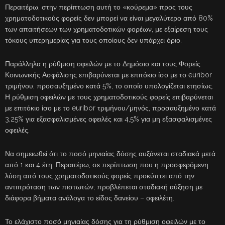
Περαιτέρω, στην περίπτωση αυτή το «κούρεμα» προς τους
χρηματοδοτικούς φορείς δεν μπορεί να είναι μεγαλύτερο από 80%
των απαιτήσεων των χρηματοδοτικών φορέων, με εξαίρεση τους
τόκους υπερημερίας για τους οποίους δεν υπάρχει όριο.
Παράλληλα η ρύθμιση οφειλών με το Δημόσιο και τους Φορείς
Κοινωνικής Ασφάλισης επιβαρύνεται με επιτόκιο ίσο με το euribor
τριμήνου, προσαυξημένο κατά 5%, το οποίο υπολογίζεται ετησίως.
Η ρύθμιση οφειλών με τους χρηματοδοτικούς φορείς επιβαρύνεται
με επιτόκιο ίσο με το euribor τριμήνου/μηνός, προσαυξημένο κατά
3,25% για εξασφαλισμένες οφειλές και 4,5% για μη εξασφαλισμένες
οφειλές.
Να σημειωθεί ότι το ποσό μηνιαίας δόσης αυξάνεται σταδιακά μετά
από 1 και 4 έτη. Περαιτέρω, σε περίπτωση που η προσφερόμενη
λύση από τους χρηματοδοτικούς φορείς προκύπτει από την
αντιπρόταση των πιστωτών, προβλέπεται σταδιακή αύξηση με
διάφορα βήματα ανάλογα το είδος δανείου – οφειλέτη.
Το ελάχιστο ποσό μηνιαίας δόσης για τη ρύθμιση οφειλών με το