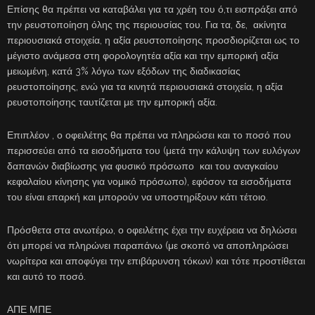
Επίσης θα πρέπει να καταβάλει για τα χρέη του ό,τι εισπράξει από
την ρευστοποίηση όλης της περιουσίας του. Για τα, δε, ακίνητα
περιουσιακά στοιχεία, η αξία ρευστοποίησης προσδιορίζεται ως το
μέγιστο ανάμεσα στη φορολογητέα αξία και την εμπορική αξία
μειωμένη, κατά 3% λόγω των εξόδων της διαδικασίας
ρευστοποίησης, ενώ για τα κινητά περιουσιακά στοιχεία, η αξία
ρευστοποίησης ταυτίζεται με την εμπορική αξία.
Επιπλέον , ο οφειλέτης θα πρέπει να πληρώσει και το ποσό που
περισσεύει από τα εισοδήματα του (μετά την κάλυψη των ευλόγων
δαπανών διαβίωσης για φυσικό πρόσωπο και του αναγκαίου
κεφαλαίου κίνησης για νομικό πρόσωπο), εφόσον τα εισοδήματα
του είναι επαρκή και μπορούν να υποστηρίξουν κάτι τέτοιο.
Πρόσθετα στα ανωτέρω, ο οφειλέτης έχει την ευχέρεια να δηλώσει
ότι μπορεί να πληρώνει παραπάνω (με σκοπό να αποπληρώσει
νωρίτερα και αποφύγει την επιβάρυνση τόκων) και τότε προστίθεται
και αυτό το ποσό.
ΑΠΕ ΜΠΕ