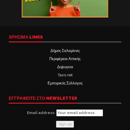
ΧΡΉΣΙΜΑ LINKS
Δήμος Σαλαμίνας
Περιφέρεια Αττικής
Δι@υγεια
Taxis net
Εμπορικός Σύλλογος
ΕΓΓΡΑΦΕΙΤΕ ΣΤΟ NEWSLETTER
Email address: