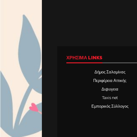
ΧΡΉΣΙΜΑ LINKS
Δήμος Σαλαμίνας
Περιφέρεια Αττικής
Δι@υγεια
Taxis net
Εμπορικός Σύλλογος