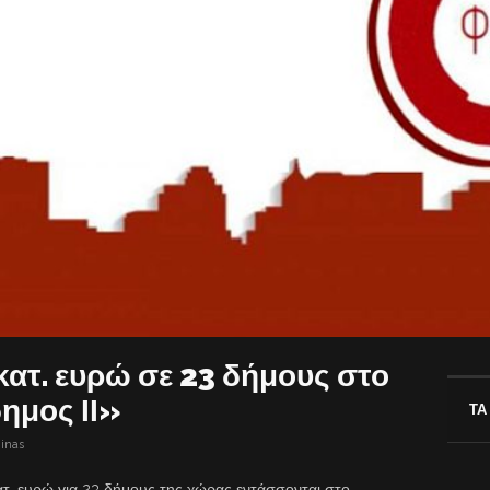
κατ. ευρώ σε 23 δήμους στο
ημος ΙΙ»
ΤΑ
inas
τ. ευρώ για 23 δήμους της χώρας εντάσσονται στο