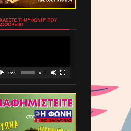
ΧΑΣΕΤΕ ΤΗΝ “ΦΩΝΗ” ΠΟΥ
ΟΦΟΡΕΙ!!!
όγραμμα
απαραγωγής
τεο
00:00
01:01