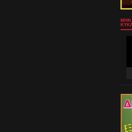
ΜΗΝ 
ΚΥΚΛ
Πρ
Αν
Βίν