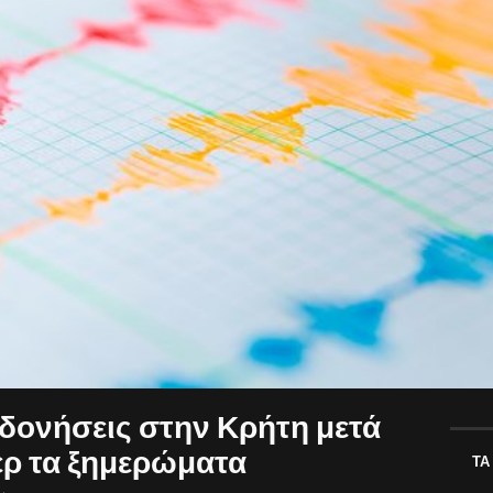
 δονήσεις στην Κρήτη μετά
τερ τα ξημερώματα
ΤΑ