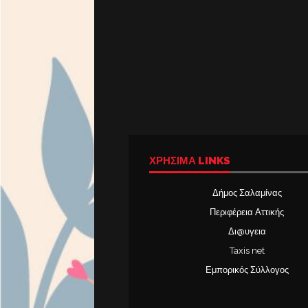
ΧΡΉΣΙΜΑ LINKS
Δήμος Σαλαμίνας
Περιφέρεια Αττικής
Δι@υγεια
Taxis net
Εμπορικός Σύλλογος