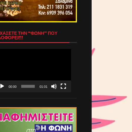
ΧΑΣΕΤΕ ΤΗΝ “ΦΩΝΗ” ΠΟΥ
ΟΦΟΡΕΙ!!!
όγραμμα
απαραγωγής
τεο
00:00
01:01