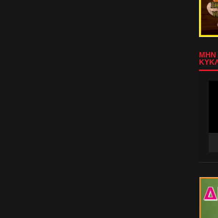
ΜΗΝ 
ΚΥΚΛ
Πρ
Αν
Βίν