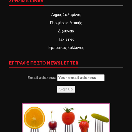
ΧΡΉΣΙΜΑ LINKS
Δήμος Σαλαμίνας
Περιφέρεια Αττικής
Δι@υγεια
Taxis net
Εμπορικός Σύλλογος
ΕΓΓΡΑΦΕΙΤΕ ΣΤΟ NEWSLETTER
Email address: