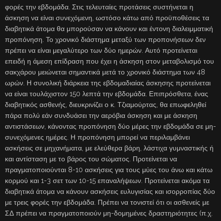
φορές την εβδομάδα. Στις τελευταίες προτάσεις συστήνεται η
άσκηση να είναι συνεχόμενη, ωστόσο κάτω από προϋποθέσεις τα
διαβητικά άτομα θα μπορούσαν να κάνουν και έντονη διαλειμματική
προπόνηση. Το χρονικό διάστημα μεταξύ των προπονήσεων δεν
πρέπει να είναι μεγαλύτερο των δύο ημερών. Αυτό προτείνεται
επειδή η άμεση επίδραση που έχει η άσκηση στον μεταβολισμό του
σακχάρου μειώνεται σημαντικά μετά το χρονικό διάστημα των 48
ωρών. Η συνολική διάρκεια της εβδομαδιαίας άσκησης προτείνεται
να είναι τουλάχιστον 150 λεπτά την εβδομάδα. Επιπρόσθετα, ένας
διαβητικός ασθενής, διευκρινίζει ο κ. Τζιαμούρτας, θα επωφεληθεί
πάρα πολύ εάν συνδυάσει την αερόβια άσκηση και με άσκηση
αντιστάσεων, κάνοντας προπόνηση δύο μέρες την εβδομάδα σε μη-
συνεχόμενες ημέρες. Η προπόνηση μπορεί να περιλαμβάνει
ασκήσεις σε μηχανήματα, με ελεύθερα βάρη, λάστιχα γυμναστικής ή
και αντίσταση με το βάρος του σώματος. Προτείνεται να
πραγματοποιούνται 8-10 ασκήσεις για τους μύες του άνω και κάτω
κορμού και 1-3 σετ των 10-15 επαναλήψεων. Προτείνεται ακόμα τα
διαβητικά άτομα να κάνουν ασκήσεις ευλυγισίας και ισορροπίας δύο
με τρεις φορές την εβδομάδα. Πρέπει να τονιστεί ότι οι ασθενείς με
ΣΔ πρέπει να πραγματοποιούν μη-δομημένες δραστηριότητες (π.χ.