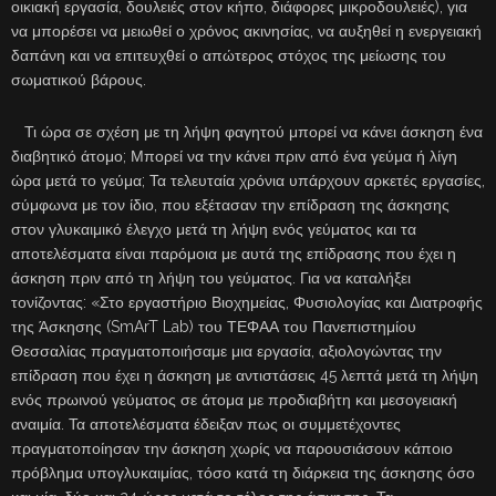
οικιακή εργασία, δουλειές στον κήπο, διάφορες μικροδουλειές), για
να μπορέσει να μειωθεί ο χρόνος ακινησίας, να αυξηθεί η ενεργειακή
δαπάνη και να επιτευχθεί ο απώτερος στόχος της μείωσης του
σωματικού βάρους.
Τι ώρα σε σχέση με τη λήψη φαγητού μπορεί να κάνει άσκηση ένα
διαβητικό άτομο; Μπορεί να την κάνει πριν από ένα γεύμα ή λίγη
ώρα μετά το γεύμα; Τα τελευταία χρόνια υπάρχουν αρκετές εργασίες,
σύμφωνα με τον ίδιο, που εξέτασαν την επίδραση της άσκησης
στον γλυκαιμικό έλεγχο μετά τη λήψη ενός γεύματος και τα
αποτελέσματα είναι παρόμοια με αυτά της επίδρασης που έχει η
άσκηση πριν από τη λήψη του γεύματος. Για να καταλήξει
τονίζοντας: «Στο εργαστήριο Βιοχημείας, Φυσιολογίας και Διατροφής
της Άσκησης (SmArT Lab) του ΤΕΦΑΑ του Πανεπιστημίου
Θεσσαλίας πραγματοποιήσαμε μια εργασία, αξιολογώντας την
επίδραση που έχει η άσκηση με αντιστάσεις 45 λεπτά μετά τη λήψη
ενός πρωινού γεύματος σε άτομα με προδιαβήτη και μεσογειακή
αναιμία. Τα αποτελέσματα έδειξαν πως οι συμμετέχοντες
πραγματοποίησαν την άσκηση χωρίς να παρουσιάσουν κάποιο
πρόβλημα υπογλυκαιμίας, τόσο κατά τη διάρκεια της άσκησης όσο