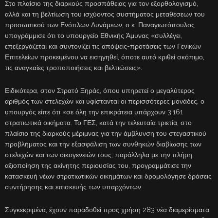
Στο πλαίσιο της διαρκούς προσπάθειας για τον εξορθολογισμό,
αλλά και τη βελτίωση του ισχύοντος συστήματος μεταθέσεων του
προσωπικού των Ενόπλων Δυνάμεων, ο κ. Παναγιωτόπουλος
υπογράμμισε ότι το υπουργείο Εθνικής Άμυνας «συλλέγει,
επεξεργάζεται και συντονίζει τις απόψεις-προτάσεις των Γενικών
Επιτελείων προκειμένου να εισηγηθεί, όποτε αυτό κριθεί σκόπιμο,
τις αναγκαίες τροποποιήσεις και βελτιώσεις».
Ειδικότερα, στον Στρατό Ξηράς, όπου υπηρετεί ο μεγαλύτερος
αριθμός των στελεχών και υφίστανται οι περισσότερες μονάδες, ο
υπουργός είπε ότι «σε όλη την επικράτεια υπάρχουν 3.161
στρατιωτικά οικήματα. Το ΓΕΣ, κατά την τελευταία τριετία, στο
πλαίσιο της διαρκούς μέριμνας για την άμβλυνση του στεγαστικού
προβλήματος και την εξασφάλιση των συνθηκών διαβίωσης των
στελεχών και των οικογενειών τους, παράλληλα με την πλήρη
αξιοποίηση της ακίνητης περιουσίας του, προγραμμάτισε την
κατασκευή νέων στρατιωτικών οικημάτων και δρομολόγησε δράσεις
συντήρησης και επισκευής των υπαρχόντων.
Συγκεκριμένα, έχουν παραδοθεί προς χρήση 283 νέα διαμερίσματα,