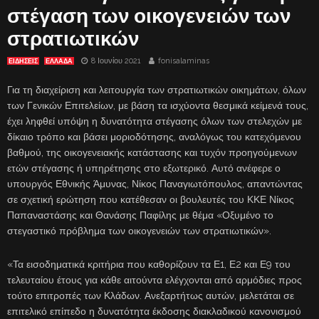
στέγαση των οικογενειών των
στρατιωτικών
8 Ιουνίου 2021
fonisalaminas
ΕΙΔΗΣΕΙΣ
ΕΛΛΑΔΑ
Για τη διαχείριση και λειτουργία των στρατιωτικών οικημάτων, όλων
των Γενικών Επιτελείων, με βάση τα ισχύοντα θεσμικά κείμενά τους,
έχει ληφθεί υπόψη η δυνατότητα στέγασης όλων των στελεχών με
δίκαιο τρόπο και βάσει μοριοδότησης, αναλόγως του κατεχόμενου
βαθμού, της οικογενειακής κατάστασης και τυχόν προηγούμενων
ετών στέγασης ή υπηρέτησης στο εξωτερικό. Αυτό ανέφερε ο
υπουργός Εθνικής Άμυνας, Νίκος Παναγιωτόπουλος, απαντώντας
σε σχετική ερώτηση που κατέθεσαν οι βουλευτές του ΚΚΕ Νίκος
Παπαναστάσης και Θανάσης Παφίλης με θέμα «Οξυμένο το
στεγαστικό πρόβλημα των οικογενειών των στρατιωτικών».
«Τα εισοδηματικά κριτήρια που καθορίζουν τα Ε1, Ε2 και Ε9 του
τελευταίου έτους για κάθε αιτούντα ελέγχονται από αρμόδιες προς
τούτο επιτροπές των Κλάδων. Ανεξαρτήτως αυτών, μελετάται σε
επιτελικό επίπεδο η δυνατότητα έκδοσης διακλαδικού κανονισμού