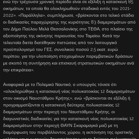
ενώ την τρέχουσα χρονική περίοδο είναι σε εξέλιξη η κατασκευή 85
οικημάτων, τα οποία θα ολοκληρωθούν σταδιακά εντός του 2021-
2022». «Παράλληλα», συμπλήρωσε, «βρίσκονται στο τελικό στάδιο
οι διαδικασίες παραχώρησης της κυριότητας 83 διαμερισμάτων από
τον Δήμο Παύλου Μελά Θεσσαλονίκης στο ΤΕΘΑ, στο πλαίσιο της
αξιοποίησης της ακίνητης περιουσίας του Ταμείου. Κατά την
τελευταία διετία διατέθηκαν πιστώσεις από τον λειτουργικό
προϋπολογισμό του ΓΕΣ, συνολικού ποσού 2,5 εκατ. ευρώ
περίπου, για την υλοποίηση στοχευμένων παρεμβατικών δράσεων
με σκοπό τη συντήρηση και επισκευή στρατιωτικών οικημάτων ανά
την επικράτεια».
Αναφορικά με το Πολεμικό Ναυτικό, ο υπουργός τόνισε ότι
«ολοκληρώθηκε η κατασκευή νέας πολυκατοικίας 12 διαμερισμάτων
στον οικισμό Ναυστάθμου Κρήτης», ενώ «βρίσκονται σε εξέλιξη ή
προγραμματίζονται η κατασκευή δεύτερης πολυκατοικίας 12
διαμερισμάτων στην περιοχή του Ναυστάθμου Κρήτης, οι
διαγωνιστικές διαδικασίες για την κατασκευή νέας πολυκατοικίας 12
διαμερισμάτων στην περιοχή ΘΑΥΝ Σκαραμαγκά μαζί με τη
διαμόρφωση του περιβάλλοντος χώρου, η εκπόνηση της οριστικής
μελέτης και των τευχών δημοπράτησης για τη δεύτερη πολυκατοικία