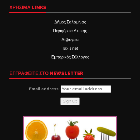
ΧΡΉΣΙΜΑ LINKS
Δήμος Σαλαμίνας
Περιφέρεια Αττικής
Δι@υγεια
Taxis net
Εμπορικός Σύλλογος
ΕΓΓΡΑΦΕΙΤΕ ΣΤΟ NEWSLETTER
Email address: