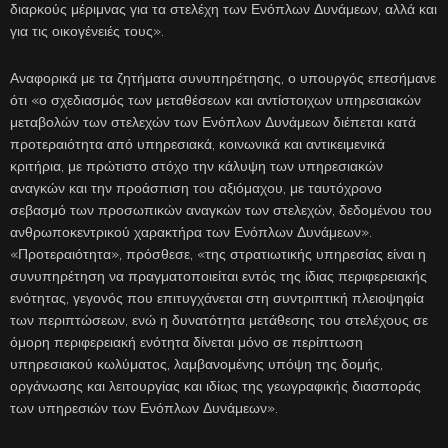
διαρκούς μέριμνας για τα στελέχη των Ενόπλων Δυνάμεων, αλλά και
για τις οικογένειές τους».
Αναφορικά με τα ζητήματα συνυπηρέτησης, ο υπουργός επεσήμανε
ότι «ο σχεδιασμός των μεταθέσεων και αντίστοιχων υπηρεσιακών
μεταβολών των στελεχών των Ενόπλων Δυνάμεων διέπεται κατά
προτεραιότητα από υπηρεσιακά, κοινωνικά και αντικειμενικά
κριτήρια, με πρώτιστο στόχο την κάλυψη των υπηρεσιακών
αναγκών και την προάσπιση του αξιόμαχου, με ταυτόχρονο
σεβασμό των προσωπικών αναγκών των στελεχών, δεδομένου του
ανθρωποκεντρικού χαρακτήρα των Ενόπλων Δυνάμεων».
«Προτεραιότητα», πρόσθεσε, «της στρατιωτικής υπηρεσίας είναι η
συνυπηρέτηση να πραγματοποιείται εντός της ίδιας περιφερειακής
ενότητας, γεγονός που επιτυγχάνεται στη συντριπτική πλειοψηφία
των περιπτώσεων, ενώ η δυνατότητα μετάθεσης του στελέχους σε
όμορη περιφερειακή ενότητα δίνεται μόνο σε περίπτωση
υπηρεσιακού κωλύματος, λαμβανομένης υπόψη της δομής,
οργάνωσης και λειτουργίας και ιδίως της γεωγραφικής διασποράς
των υπηρεσιών των Ενόπλων Δυνάμεων».