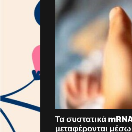
Τα συστατικά mRNA
μεταφέρονται μέσω 