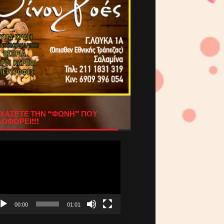
ΧΑΣΕΤΕ ΤΗΝ “ΦΩΝΗ” ΠΟΥ
ΟΦΟΡΕΙ!!!
όγραμμα
απαραγωγής
τεο
00:00
01:01