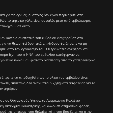
 για τις έγκυες, οι οποίες δεν είχαν περιληφθεί στις
καθώς το μητρικό γάλα είναι ασφαλές μετά από εμβολιασμό,
αταλήγουν σε αυτό.
κι αν κάποιο συστατικό του εμβολίου εισχωρούσε στο
 για να θεωρηθεί δυνητικά επικίνδυνο θα έπρεπε να μη
ηθεί από τον οργανισμό του. Οι ερευνητές ανέφεραν ότι
νεύσιμα ίχνη του mRNA του εμβολίου κατάφερναν να
γενετικό υλικό θα υφίστατο διάσπαση από το γαστρεντερικό
α έπρεπε να αποδειχθεί πως το υλικό του εμβολίου είναι
ιστωθεί, συνεπώς δεν ανακύπτουν ζητήματα ασφάλειας για τα
ών μητέρων.
όσμιος Οργανισμός Υγείας, το Αμερικανικό Κολλέγιο
ική Ακαδημία Παιδιατρικής και άλλοι επιστημονικοί φορείς
ού της μητέρας που θηλάζει, κάτι που βασίζεται και στην