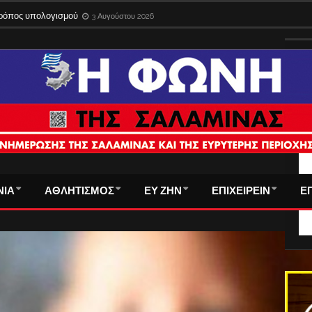
δια στο εξωτερικό με την παλιά ταυτότητα – Λήγει η προθεσμία
3 Αυγούστου 
ΤΑ
ΝΙΑ
ΑΘΛΗΤΙΣΜΟΣ
ΕΥ ΖΗΝ
ΕΠΙΧΕΙΡΕΙΝ
Ε