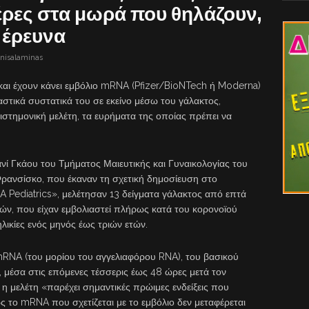
έρες στα μωρά που θηλάζουν,
 έρευνα
onisalaminas
και έχουν κάνει εμβόλιο mRNA (Pfizer/BioNTech ή Moderna)
στικά συστατικά του σε εκείνο μέσω του γάλακτος,
ιστημονική μελέτη, τα ευρήματα της οποίας πρέπει να
ανί Γκάου του Τμήματος Μαιευτικής και Γυναικολογίας του
ρανσίσκο, που έκαναν τη σχετική δημοσίευση στο
A Pediatrics», μελέτησαν 13 δείγματα γάλακτος από επτά
τών, που είχαν εμβολιαστεί πλήρως κατά του κορονοϊού
λικίες ενός μηνός έως τριών ετών.
 mRNA (του μορίου του αγγελιαφόρου RNA), του βασικού
 μέσα στις επόμενες τέσσερις έως 48 ώρες μετά τον
η μελέτη «παρέχει σημαντικές πρώιμες ενδείξεις που
ς το mRNA που σχετίζεται με το εμβόλιο δεν μεταφέρεται