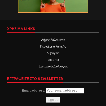
ΧΡΉΣΙΜΑ LINKS
Δήμος Σαλαμίνας
Περιφέρεια Αττικής
Δι@υγεια
Taxis net
Εμπορικός Σύλλογος
ΕΓΓΡΑΦΕΙΤΕ ΣΤΟ NEWSLETTER
Email address: