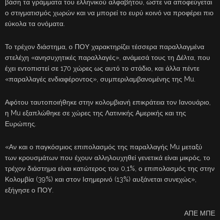
βάση τα γράμματα του ελληνικού αλφαβήτου, ώστε να αποφεύγεται
ο στιγματισμός χωρών και να μπορεί το ευρύ κοινό να προφέρει πιο
εύκολα τα ονόματα.
Το τρέχον διάστημα, ο ΠΟΥ χαρακτηρίζει τέσσερα παραλλαγμένα
στελέχη «ανησυχητικές παραλλαγές», ανάμεσά τους τη Δέλτα, που
έχει εντοπιστεί σε 170 χώρες ως αυτό το στάδιο, και άλλα πέντε
«παραλλαγές ενδιαφέροντος», συμπεριλαμβανομένης της Mu.
Αφότου ταυτοποιήθηκε στην κολομβιανή επικράτεια τον Ιανουάριο,
η Mu εξαπλώθηκε σε χώρες της Λατινικής Αμερικής και της
Ευρώπης.
«Αν και ο παγκόσμιος επιπολασμός της παραλλαγής Mu μεταξύ
των κρουσμάτων που έχουν αλληλουχηθεί γενετικά είναι μικρός, το
τρέχον διάστημα είναι κατώτερος του 0,1%, ο επιπολασμός της στην
Κολομβία (39%) και στον Ισημερινό (13%) αυξάνεται συνεχώς»,
εξήγησε ο ΠΟΥ.
ΑΠΕ ΜΠΕ