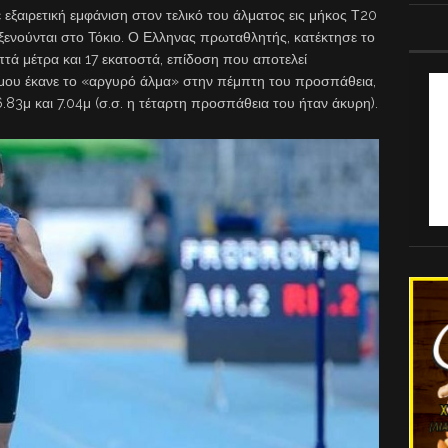
αιρετική εμφάνιση στον τελικό του άλματος εις μήκος Τ20
νούνται στο Τόκιο. Ο Ελληνας πρωταθλητής, κατέκτησε το
τά μέτρα και 17 εκατοστά, επίδοση που αποτελεί
όμου έκανε το «αργυρό άλμα» στην πέμπτη του προσπάθεια,
6.83μ και 7.04μ (σ.σ. η τέταρτη προσπάθεια του ήταν άκυρη).