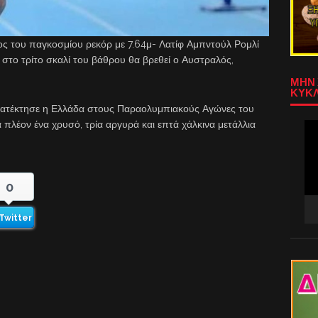
ς του παγκοσμίου ρεκόρ με 7.64μ- Λατίφ Αμπντούλ Ρομλί
 στο τρίτο σκαλί του βάθρου θα βρεθεί ο Αυστραλός,
ΜΗΝ 
ΚΥΚΛ
κατέκτησε η Ελλάδα στους Παραολυμπιακούς Αγώνες του
ά πλέον ένα χρυσό, τρία αργυρά και επτά χάλκινα μετάλλια
Πρ
Αν
Βίν
0
Twitter