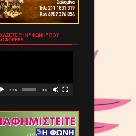
ΧΑΣΕΤΕ ΤΗΝ “ΦΩΝΗ” ΠΟΥ
ΟΦΟΡΕΙ!!!
όγραμμα
απαραγωγής
τεο
00:00
01:01