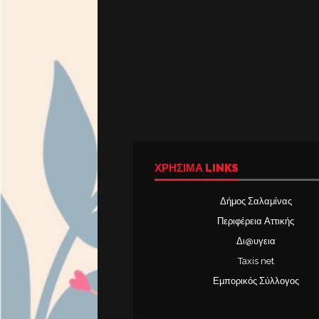
ΧΡΉΣΙΜΑ LINKS
Δήμος Σαλαμίνας
Περιφέρεια Αττικής
Δι@υγεια
Taxis net
Εμπορικός Σύλλογος