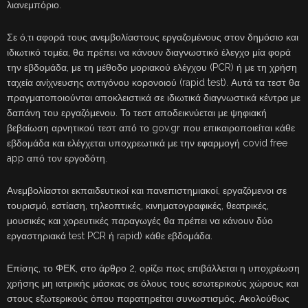
λιανεμπόριο.
Σε ό,τι αφορά τους ανεμβολίαστους εργαζομένους στον δημόσιο και
ιδιωτικό τομέα, θα πρέπει να κάνουν διαγνωστικό έλεγχο μία φορά
την εβδομάδα, με τη μέθοδο μοριακού ελέγχου (PCR) ή με τη χρήση
ταχεία ανίχνευσης αντιγόνου κορονοιού (rapid test). Αυτά τα τεστ θα
πραγματοποιούνται αποκλειστικά σε ιδιωτικά διαγνωστικά κέντρα με
δαπάνη του εργαζόμενου. Το τεστ αποδεικνύεται με ψηφιακή
βεβαίωση αρνητικού τεστ από το gov.gr που επικαιροποιείται κάθε
εβδομάδα και ελέγχεται υποχρεωτικά με την εφαρμογή covid free
app από τον εργοδότη.
Ανεμβολίαστοι εκπαιδευτικοί και πανεπιστημιακοί, εργαζόμενοι σε
τουρισμό, εστίαση, τηλεοπτικές, κινηματογραφικές, θεατρικές,
μουσικές και χορευτικές παραγωγές θα πρέπει να κάνουν δύο
εργαστηριακά test PCR ή rapid) κάθε εβδομάδα.
Επίσης, το ΦΕΚ, στο άρθρο 2, ορίζει πως επιβάλλεται η υποχρέωση
χρήσης μη ιατρικής μάσκας σε όλους τους εσωτερικούς χώρους και
στους εξωτερικούς όπου παρατηρείται συνωστισμός. Ακολούθως