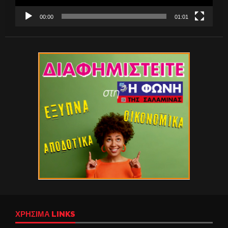
00:00
01:01
ΧΡΉΣΙΜΑ LINKS