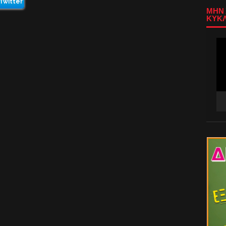
Twitter
ΜΗΝ 
ΚΥΚΛ
Πρ
Αν
Βίν