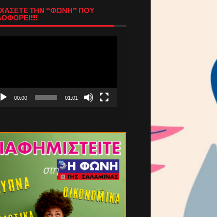
ΧΑΣΕΤΕ ΤΗΝ “ΦΩΝΗ” ΠΟΥ
ΟΦΟΡΕΙ!!!
όγραμμα
απαραγωγής
τεο
00:00
01:01