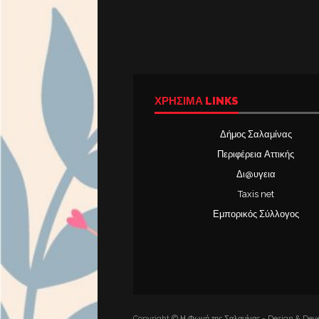
ΧΡΉΣΙΜΑ LINKS
Δήμος Σαλαμίνας
Περιφέρεια Αττικής
Δι@υγεια
Taxis net
Εμπορικός Σύλλογος
Copyright © Η Φωνή της Σαλαμίνας - Design & Deve