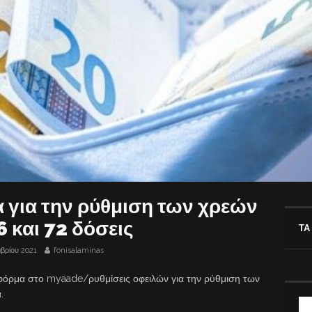
 για την ρύθμιση των χρεών
 και 72 δόσεις
ΤΑ
βρίου 2021
fonisalaminas
τφόρμα στο myaade/ρυθμίσεις οφειλών για την ρύθμιση των
.