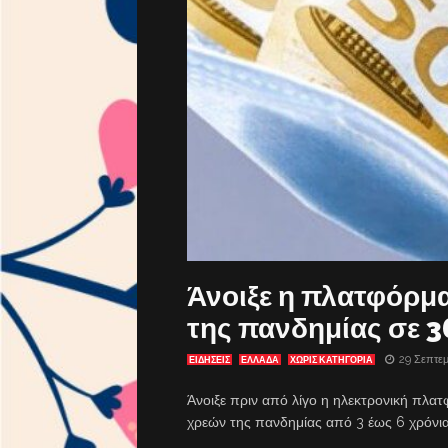
Άνοιξε η πλατφόρμα
της πανδημίας σε 36
29 Σεπτεμ
ΕΙΔΗΣΕΙΣ
ΕΛΛΑΔΑ
ΧΩΡΊΣ ΚΑΤΗΓΟΡΊΑ
Άνοιξε πριν από λίγο η ηλεκτρονική πλα
χρεών της πανδημίας από 3 έως 6 χρόνια