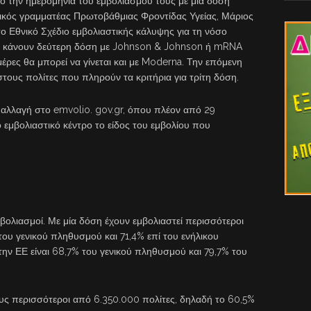
ό την ημερομηνία του εμβολιασμού τους με μία δόση
νικός γραμματέας Πρωτοβάθμιας Φροντίδας Υγείας, Μάριος
ο Εθνικό Σχέδιο εμβολιαστικής κάλυψης για τη νόσο
α κάνουν δεύτερη δόση με Johnson & Johnson ή mRNA
 μέρες θα μπορεί να γίνεται και με Moderna. Την επόμενη
τους πολίτες που πληρούν τα κριτήρια για τρίτη δόση.
 αλλαγή στο emvolio. gov.gr, όπου πλέον από 29
 εμβολιαστικό κέντρο το είδος του εμβολίου που
ολιασμοί. Με μία δόση έχουν εμβολιαστεί περισσότεροι
ου γενικού πληθυσμού και 71,4% επί του ενήλικου
ην ΕΕ είναι 68,7% του γενικού πληθυσμού και 79,7% του
ς περισσότεροι από 6.350.000 πολίτες, δηλαδή το 60,5%