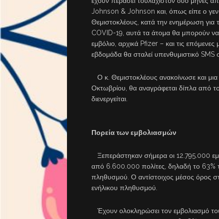
έχουν περάσει τουλάχιστον δύο μήνες απ
Johnson & Johnson και, όπως είπε ο γε
Θεμιστοκλέους, κατά την ενημέρωση για τ
COVID-19, αυτά τα άτομα θα μπορούν ν
εμβόλιο, αρχικά Pfizer – και τις επόμενες
εβδομάδα θα σταλεί υπενθυμιστικό SMS σ
Ο κ. Θεμιστοκλέους ανακοίνωσε και μια
Οκτωβρίου, θα αναγράφεται δίπλα από το
διενεργείται.
Πορεία των εμβολιασμών
Ξεπεράστηκαν σήμερα οι 12.795.000 εμβ
από 6.600.000 πολίτες, δηλαδή το 63% τ
πληθυσμού. Ο αντίστοιχος μέσος όρος στ
ενήλικου πληθυσμού.
Έχουν ολοκληρώσει τον εμβολιασμό του