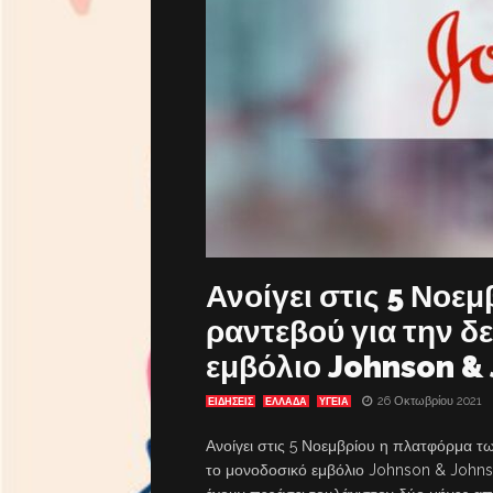
Ανοίγει στις 5 Νοε
ραντεβού για την δ
εμβόλιο Johnson &
26 Οκτωβρίου 2021
ΕΙΔΗΣΕΙΣ
ΕΛΛΑΔΑ
ΥΓΕΙΑ
Ανοίγει στις 5 Νοεμβρίου η πλατφόρμα τ
το μονοδοσικό εμβόλιο Johnson & Johnson