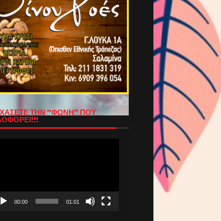
ΧΑΣΕΤΕ ΤΗΝ “ΦΩΝΗ” ΠΟΥ
ΟΦΟΡΕΙ!!!
όγραμμα
απαραγωγής
τεο
00:00
01:01