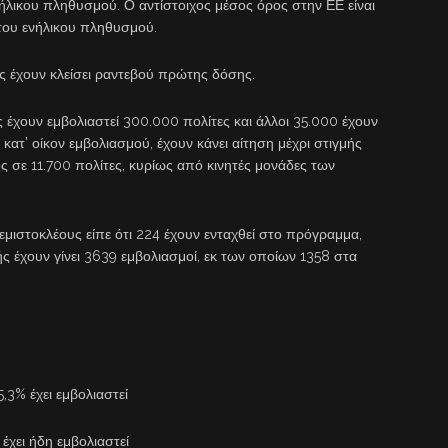
ήλικου πληθυσμού. Ο αντίστοιχος μέσος όρος στην ΕΕ είναι
του ενήλικου πληθυσμού.
ες έχουν κλείσει ραντεβού πρώτης δόσης.
ς έχουν εμβολιαστεί 300.000 πολίτες και άλλοι 35.000 έχουν
κατ’ οίκον εμβολιασμού, έχουν κάνει αίτηση μέχρι στιγμής
μός σε 11.700 πολίτες, κυρίως από κινητές μονάδες των
Θεμιστοκλέους είπε ότι 224 έχουν ενταχθεί στο πρόγραμμα,
ής έχουν γίνει 3639 εμβολιασμοί, εκ των οποίων 1358 στα
,3% έχει εμβολιαστεί
έχει ήδη εμβολιαστεί