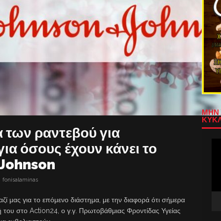
ΜΗΝ 
ΚΥΚΛ
 των ραντεβού για
Πρ
ια όσους έχουν κάνει το
Αν
 Johnson
Βίν
fonisalaminas
αζί μας για το επόμενο διάστημα, με την διαφορά ότι σήμερα
ή του στο Action24, ο γ.γ. Πρωτοβάθμιας Φροντίδας Υγείας