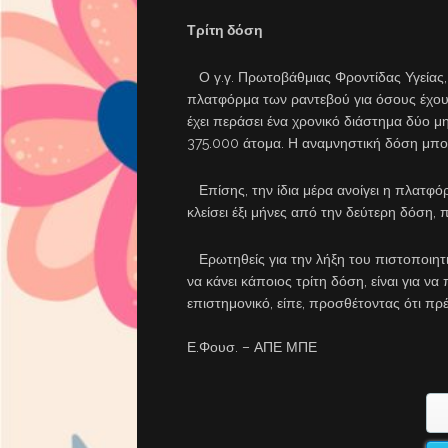
Τρίτη δόση
Ο γ.γ. Πρωτοβάθμιας Φροντίδας Υγείας, 
πλατφόρμα των ραντεβού για όσους έχου
έχει περάσει ένα χρονικό διάστημα δύο 
375.000 άτομα. Η αναμνηστική δόση μπορε
Επίσης, την ίδια μέρα ανοίγει η πλατφό
κλείσει έξι μήνες από την δεύτερη δόση,
Ερωτηθείς για την λήξη του πιστοποιητικ
να κάνει κάποιος τρίτη δόση, είναι για να 
επιστημονικό, είπε, προσθέτοντας ότι πρ
Ε.Φουσ. – ΑΠΕ ΜΠΕ