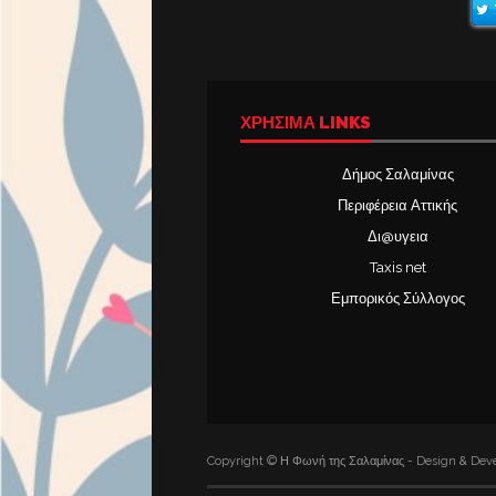
ΧΡΉΣΙΜΑ LINKS
Δήμος Σαλαμίνας
Περιφέρεια Αττικής
Δι@υγεια
Taxis net
Εμπορικός Σύλλογος
Copyright © Η Φωνή της Σαλαμίνας - Design & Deve