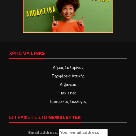
ΧΡΉΣΙΜΑ LINKS
Δήμος Σαλαμίνας
Περιφέρεια Αττικής
Δι@υγεια
Taxis net
Εμπορικός Σύλλογος
ΕΓΓΡΑΦΕΙΤΕ ΣΤΟ NEWSLETTER
Email address: