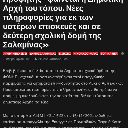
Αρχή του τόπου. Νέες
πληροφορίες για εκ των
υστέρων επισκευές και σε
δεύτερη σχολική δομή της
Σαλαμίνας»
ΑΡΘΡΑ (ΕΙΔΗΣΕΙΣ)
ΔΗΜΟΣ ΣΑΛΑΜΙΝΑΣ
ΕΙΔΗΣΕΙΣ
ΝΙΚΟΛΑΣ Ο ΨΑΡΑΣ
ΤΟΠΙΚΑ ΝΕΑ
2 Φεβρουαρίου 2022
Nikos Giannopoulos
Επιβεβαίωσε το δελτίο τύπου του Δήμου το σχετικό άρθρο της
ΦΩΝΗΣ , σχετικά με όσα αναφέρθηκαν περί εισαγγελικής
παρέμβασης για ζητήματα επικινδυνότητας στο Λύκειο Αμπελακίων.
Προς αποκατάσταση όμως της πλήρους αλήθειας θα πρέπει να
πούμε, μη ακολουθώντας την αοριστία του δελτίου τύπου της
Δημοτικής Αρχής, τα εξής:
Με το υπ΄αριθμ. Α.Β.Μ Γ/21/ 582 στις 15/12/2021 εκδόθηκε
επείγουσα παραγγελία της Εισαγγελίας Πρωτοδικών Πειραιά ώστε
να εξεταστεί αρμοδίως η στατική επάρκεια του Ημερήσιου Γενικού