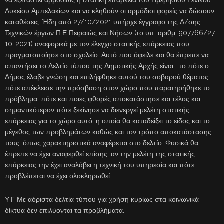
Λυκείου Αμπελακίων και να κληθούν οι αρμόδιοι φορείς να δώσουν
καταθέσεις. Ήδη από 27/10/2021 υπήρχε έγγραφο της Δ/σης
Τεχνικών έργων Π.Ε Πειραιώς και Νήσων (το υπ’ αριθμ. 907766/27-
10-2021) αναφορικά με τον έλεγχο στατικής επάρκειας που
πραγματοποίησε στο σχολείο. Αυτό που όφειλε και θα έπρεπε να
απαντήσει το Δελτίο τύπου της Δημοτικής Αρχής είναι , το πότε ο
Δήμος έλαβε γνώση και επιλήφθηκε αυτού του σοβαρού θέματος,
πότε απέκλεισε την πρόσβαση στον χώρο που παρατηρήθηκε το
πρόβλημα, πότε και ποιες φθορές αποκατάστησε και τέλος και
σημαντικότερον πότε ξεκίνησε να διενεργεί μελέτη στατικής
επάρκειας για το χώρο αυτό, η οποία θα καταδείξει το είδος και το
μέγεθος των προβλημάτων καθώς και τον τρόπο αποκατάστασης
τους, όπως χαρακτηριστικά αναφέρεται στο δελτίο. Φυσικά θα
έπρεπε να έχει αναφερθεί επίσης, αν την μελέτη της στατικής
επάρκειας την έχει αναλάβει η τεχνική του υπηρεσία και πότε
προβλέπεται να έχει ολοκληρωθεί.
Υ.Γ Με αόριστα δελτία τύπου για χρήση κυρίως στα κοινωνικά
δίκτυα δεν επιλύονται τα προβλήματα.