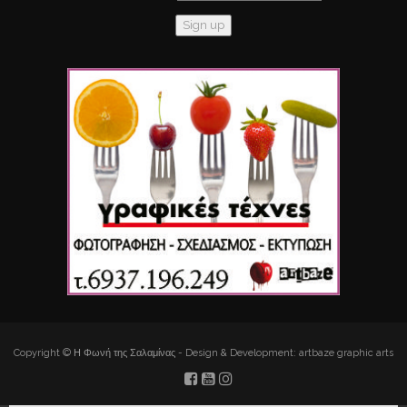
Copyright © Η Φωνή της Σαλαμίνας - Design & Development: artbaze graphic arts