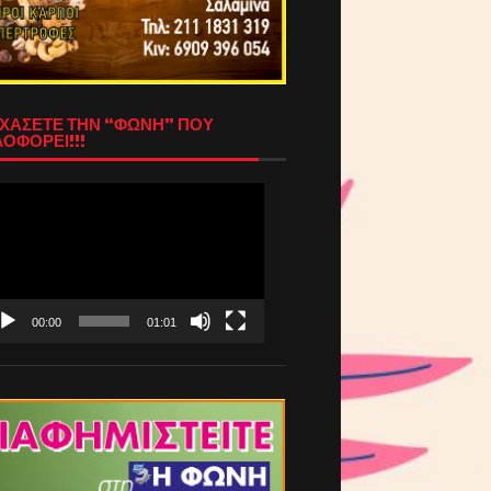
ΧΑΣΕΤΕ ΤΗΝ “ΦΩΝΗ” ΠΟΥ
ΟΦΟΡΕΙ!!!
όγραμμα
απαραγωγής
τεο
00:00
01:01