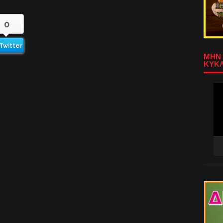
0
Twitter
ΜΗΝ 
ΚΥΚΛ
Πρ
Αν
Βίν