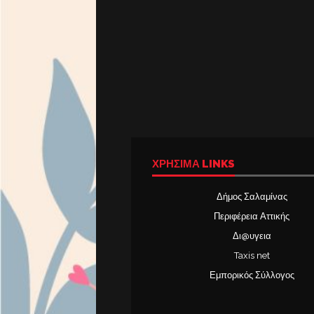
ΧΡΉΣΙΜΑ LINKS
Δήμος Σαλαμίνας
Περιφέρεια Αττικής
Δι@υγεια
Taxis net
Εμπορικός Σύλλογος