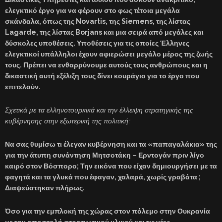
ελεγκτικό έργο για να φέρουν στο φως τέτοια μεγάλα
σκάνδαλα, όπως της
Novartis
, της
Siemens
, της λίστας
Lagarde
, της λίστας
Borjans
και μια σειρά από μεγάλες και
δύσκολες υποθέσεις. Υποθέσεις για τις οποίες Έλληνες
ελεγκτικοί υπάλληλοι έχουν αφιερώσει μεγάλο μέρος της ζωής
τους. Πρέπει να ενθαρρύνουμε αυτούς τους ανθρώπους και η
δικαστική αυτή εξέλιξη τους δίνει κουράγιο για το έργο που
επιτελούν.
Σχετικά με τα ελληνοτουρκικά και την έλλειψη στρατηγικής της
κυβέρνησης στην εξωτερική της πολιτική:
Να σας θυμίσω τι έλεγαν κυβέρνηση και τα «παπαγαλάκια» της
για την άτυπη συνάντηση Μητσοτάκη – Ερντογάν πριν λίγο
καιρό στον Βόσπορο; Την εικόνα που είχαν δημιουργήσει με τα
φαγητά και τα γλυκά που έφαγαν, χαλαρά, χωρίς γραβάτα ;
Διαψεύστηκαν πλήρως.
Όσο για την εμπλοκή της χώρας στον πόλεμο στην Ουκρανία
με την αποστολή στρατιωτικού υλικού και τις νέες