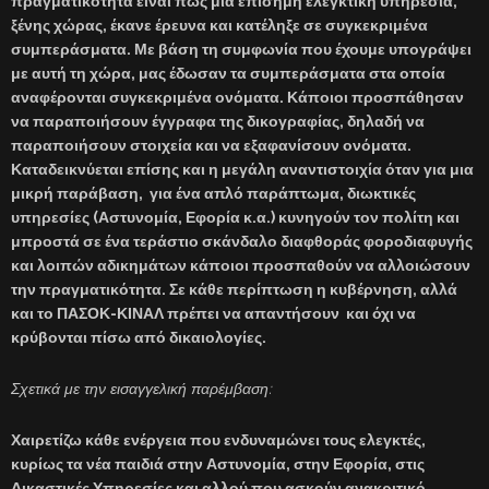
πραγματικότητα είναι πως μια επίσημη ελεγκτική υπηρεσία,
ξένης χώρας, έκανε έρευνα και κατέληξε σε συγκεκριμένα
συμπεράσματα. Με βάση τη συμφωνία που έχουμε υπογράψει
με αυτή τη χώρα, μας έδωσαν τα συμπεράσματα στα οποία
αναφέρονται συγκεκριμένα ονόματα. Κάποιοι προσπάθησαν
να παραποιήσουν έγγραφα της δικογραφίας, δηλαδή να
παραποιήσουν στοιχεία και να εξαφανίσουν ονόματα.
Καταδεικνύεται επίσης και η μεγάλη αναντιστοιχία όταν για μια
μικρή παράβαση, για ένα απλό παράπτωμα, διωκτικές
υπηρεσίες (Αστυνομία, Εφορία κ.α.) κυνηγούν τον πολίτη και
μπροστά σε ένα τεράστιο σκάνδαλο διαφθοράς φοροδιαφυγής
και λοιπών αδικημάτων κάποιοι προσπαθούν να αλλοιώσουν
την πραγματικότητα. Σε κάθε περίπτωση η κυβέρνηση, αλλά
και το ΠΑΣΟΚ-ΚΙΝΑΛ πρέπει να απαντήσουν και όχι να
κρύβονται πίσω από δικαιολογίες.
Σχετικά με την εισαγγελική παρέμβαση:
Χαιρετίζω κάθε ενέργεια που ενδυναμώνει τους ελεγκτές,
κυρίως τα νέα παιδιά στην Αστυνομία, στην Εφορία, στις
Δικαστικές Υπηρεσίες και αλλού που ασκούν ανακριτικό,