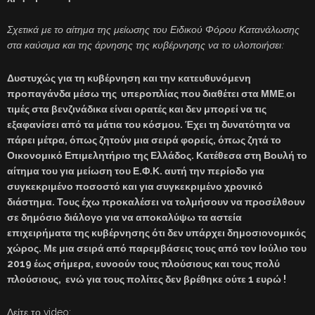
Σχετικά με το αίτημα της μείωσης του Ειδικού Φόρου Κατανάλωσης
στα καύσιμα και της άρνησης της κυβέρνησης να το υλοποιήσει:
Δυστυχώς για τη κυβέρνηση και την κατευθυνόμενη
προπαγάνδα μέσω της υπεροπλίας που διαθέτει στα ΜΜΕ
,
οι
τιμές στα βενζινάδικα είναι ορατές και δεν μπορεί να τις
εξαφανίσει από τα μάτια του κόσμου. Έχει τη δυνατότητα να
πάρει μέτρα, όπως ζητούν μια σειρά φορείς, όπως ζητά το
Οικονομικό Επιμελητήριο της Ελλάδος. Κατέθεσα στη Βουλή το
αίτημα του για μείωση του Ε.Φ.Κ. αυτή την περίοδο για
συγκεκριμένο ποσοστό και για συγκεκριμένο χρονικό
διάστημα. Τους έχω προκαλέσει να τολμήσουν να προσέλθουν
σε δημόσιο διάλογο για να αποκαλύψω τα αστεία
επιχειρήματα της κυβέρνησης ότι δεν υπάρχει δημοσιονομικός
χώρος. Με μια σειρά από παρεμβάσεις τους από τον Ιούλιο του
2019 έως σήμερα, ευνοούν τους πλούσιους και τους πολύ
πλούσιους, ενώ για τους πολίτες δεν βρέθηκε ούτε 1 ευρώ !
Δείτε το video: