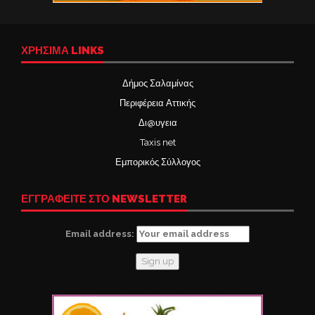
ΧΡΉΣΙΜΑ LINKS
Δήμος Σαλαμίνας
Περιφέρεια Αττικής
Δι@υγεια
Taxis net
Εμπορικός Σύλλογος
ΕΓΓΡΑΦΕΙΤΕ ΣΤΟ NEWSLETTER
Email address: