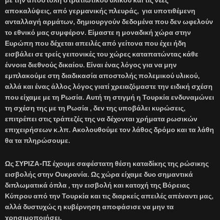
αποκαλύψεις, από γερμανικής πλευράς, για υποτιθέμενη
ανταλλαγή αρμάτων, δημιουργούν δεδομένα που δεν ωφελούν
το εθνικό μας συμφέρον. Είμαστε η μοναδική χώρα στην
Ευρώπη που δέχεται απειλές από γείτονα που έχει ήδη
εισβάλει σε τρείς γειτονικές του χώρες καταπατώντας κάθε
έννοια διεθνούς δικαίου. Είναι ένας λόγος για να μην
εμπλακούμε στη διαδικασία αποστολής πολεμικού υλικού,
αλλά και ένας άλλος λόγος γιατί χρειαζόμαστε την ειδική σχέση
που είχαμε με τη Ρωσία. Αυτή τη στιγμή η Τουρκία ενδυναμώνει
τη σχέση της με τη Ρωσία , δεν της υποβάλει κυρώσεις,
επιτρέπει στις τράπεζές της να δέχονται χρήματα ρωσικών
επιχειρήσεων κ.λπ. Ακολουθούμε τον λάθος δρόμο και τα λάθη
θα τα πληρώσουμε.
Ως ΣΥΡΙΖΑ-ΠΣ έχουμε σαφέστατη θέση καταδίκης της ρώσικης
εισβολής στην Ουκρανία. Ως χώρα είχαμε δυο σημαντικά
διπλωματικά όπλα , την εισβολή και κατοχή της Βόρειας
Κύπρου από την Τουρκία και τις διαρκείς απειλές απέναντι μας,
αλλά δυστυχώς η κυβέρνηση αποφάσισε να μην τα
χρησιμοποιήσει.