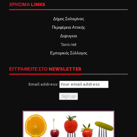
ΧΡΉΣΙΜΑ LINKS
Δήμος Σαλαμίνας
Περιφέρεια Αττικής
Δι@υγεια
Taxis net
Εμπορικός Σύλλογος
ΕΓΓΡΑΦΕΙΤΕ ΣΤΟ NEWSLETTER
Email address: