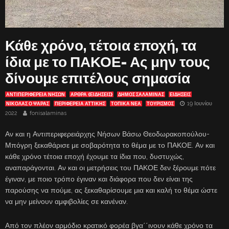
Κάθε χρόνο, τέτοια εποχή, τα
ίδια με το ΠΑΚΟΕ- Ας μην τους
δίνουμε επιτέλους σημασία
ΑΝΤΙΠΕΡΙΦΈΡΕΙΑ ΝΉΣΩΝ
ΑΡΘΡΑ (ΕΙΔΗΣΕΙΣ)
ΔΗΜΟΣ ΣΑΛΑΜΙΝΑΣ
ΕΙΔΗΣΕΙΣ
19 Ιουνίου
ΝΙΚΟΛΑΣ Ο ΨΑΡΑΣ
ΠΕΡΙΦΕΡΕΙΑ ΑΤΤΙΚΗΣ
ΤΟΠΙΚΑ ΝΕΑ
ΤΟΥΡΙΣΜΟΣ
2022
fonisalaminas
Αν και η Αντιπεριφερειάρχης Νήσων Βάσω Θεοδωρακοπούλου-
Μπόγρη ξεκαθάρισε με σοβαρότητα το θέμα με το ΠΑΚΟΕ. Αν και
κάθε χρόνο τέτοια εποχή έχουμε τα ίδια που, δυστυχώς,
αναπαράγονται. Αν και οι μετρήσεις του ΠΑΚΟΕ δεν ξέρουμε πότε
έγιναν, με ποιο τρόπο έγιναν και διάφορα που δεν είναι της
παρούσης να πούμε, ας ξεκαθαρίσουμε μια και καλή το θέμα ώστε
να μην μείνουν αμφιβολίες σε κανέναν.
Από τον πλέον αρμόδιο κρατικό φορέα βγα΄΄ινουν κάθε χρόνο τα