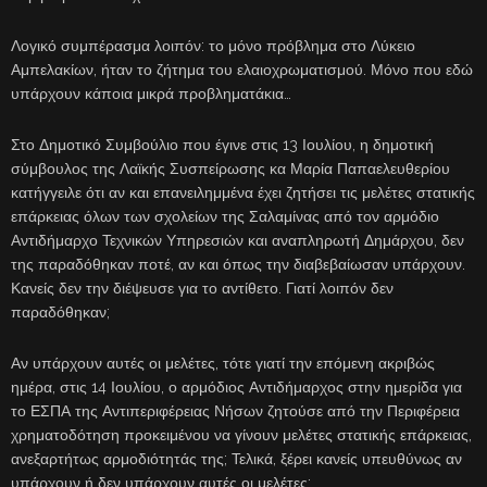
Λογικό συμπέρασμα λοιπόν: το μόνο πρόβλημα στο Λύκειο
Αμπελακίων, ήταν το ζήτημα του ελαιοχρωματισμού. Μόνο που εδώ
υπάρχουν κάποια μικρά προβληματάκια…
Στο Δημοτικό Συμβούλιο που έγινε στις 13 Ιουλίου, η δημοτική
σύμβουλος της Λαϊκής Συσπείρωσης κα Μαρία Παπαελευθερίου
κατήγγειλε ότι αν και επανειλημμένα έχει ζητήσει τις μελέτες στατικής
επάρκειας όλων των σχολείων της Σαλαμίνας από τον αρμόδιο
Αντιδήμαρχο Τεχνικών Υπηρεσιών και αναπληρωτή Δημάρχου, δεν
της παραδόθηκαν ποτέ, αν και όπως την διαβεβαίωσαν υπάρχουν.
Κανείς δεν την διέψευσε για το αντίθετο. Γιατί λοιπόν δεν
παραδόθηκαν;
Αν υπάρχουν αυτές οι μελέτες, τότε γιατί την επόμενη ακριβώς
ημέρα, στις 14 Ιουλίου, ο αρμόδιος Αντιδήμαρχος στην ημερίδα για
το ΕΣΠΑ της Αντιπεριφέρειας Νήσων ζητούσε από την Περιφέρεια
χρηματοδότηση προκειμένου να γίνουν μελέτες στατικής επάρκειας,
ανεξαρτήτως αρμοδιότητάς της; Τελικά, ξέρει κανείς υπευθύνως αν
υπάρχουν ή δεν υπάρχουν αυτές οι μελέτες;