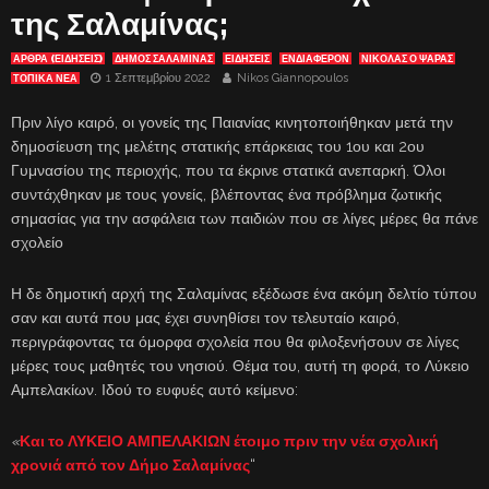
της Σαλαμίνας;
ΑΡΘΡΑ (ΕΙΔΗΣΕΙΣ)
ΔΗΜΟΣ ΣΑΛΑΜΙΝΑΣ
ΕΙΔΗΣΕΙΣ
ΕΝΔΙΑΦΈΡΟΝ
ΝΙΚΟΛΑΣ Ο ΨΑΡΑΣ
1 Σεπτεμβρίου 2022
Nikos Giannopoulos
ΤΟΠΙΚΑ ΝΕΑ
Πριν λίγο καιρό, οι γονείς της Παιανίας κινητοποιήθηκαν μετά την
δημοσίευση της μελέτης στατικής επάρκειας του 1ου και 2ου
Γυμνασίου της περιοχής, που τα έκρινε στατικά ανεπαρκή. Όλοι
συντάχθηκαν με τους γονείς, βλέποντας ένα πρόβλημα ζωτικής
σημασίας για την ασφάλεια των παιδιών που σε λίγες μέρες θα πάνε
σχολείο
Η δε δημοτική αρχή της Σαλαμίνας εξέδωσε ένα ακόμη δελτίο τύπου
σαν και αυτά που μας έχει συνηθίσει τον τελευταίο καιρό,
περιγράφοντας τα όμορφα σχολεία που θα φιλοξενήσουν σε λίγες
μέρες τους μαθητές του νησιού. Θέμα του, αυτή τη φορά, το Λύκειο
Αμπελακίων. Ιδού το ευφυές αυτό κείμενο:
«
Και το ΛΥΚΕΙΟ ΑΜΠΕΛΑΚΙΩΝ έτοιμο πριν την νέα σχολική
χρονιά από τον Δήμο Σαλαμίνας
“