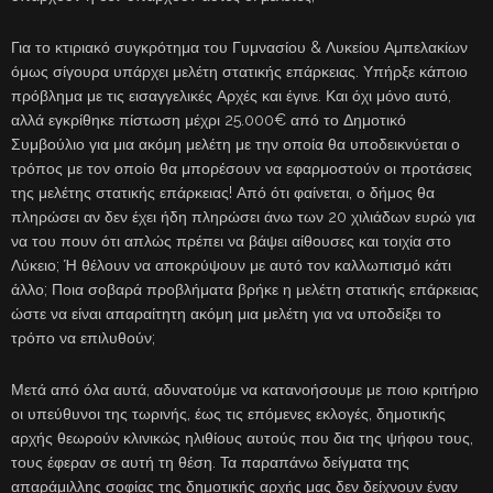
Για το κτιριακό συγκρότημα του Γυμνασίου & Λυκείου Αμπελακίων
όμως σίγουρα υπάρχει μελέτη στατικής επάρκειας. Υπήρξε κάποιο
πρόβλημα με τις εισαγγελικές Αρχές και έγινε. Και όχι μόνο αυτό,
αλλά εγκρίθηκε πίστωση μέχρι 25.000€ από το Δημοτικό
Συμβούλιο για μια ακόμη μελέτη με την οποία θα υποδεικνύεται ο
τρόπος με τον οποίο θα μπορέσουν να εφαρμοστούν οι προτάσεις
της μελέτης στατικής επάρκειας! Από ότι φαίνεται, ο δήμος θα
πληρώσει αν δεν έχει ήδη πληρώσει άνω των 20 χιλιάδων ευρώ για
να του πουν ότι απλώς πρέπει να βάψει αίθουσες και τοιχία στο
Λύκειο; Ή θέλουν να αποκρύψουν με αυτό τον καλλωπισμό κάτι
άλλο; Ποια σοβαρά προβλήματα βρήκε η μελέτη στατικής επάρκειας
ώστε να είναι απαραίτητη ακόμη μια μελέτη για να υποδείξει το
τρόπο να επιλυθούν;
Μετά από όλα αυτά, αδυνατούμε να κατανοήσουμε με ποιο κριτήριο
οι υπεύθυνοι της τωρινής, έως τις επόμενες εκλογές, δημοτικής
αρχής θεωρούν κλινικώς ηλιθίους αυτούς που δια της ψήφου τους,
τους έφεραν σε αυτή τη θέση. Τα παραπάνω δείγματα της
απαράμιλλης σοφίας της δημοτικής αρχής μας δεν δείχνουν έναν