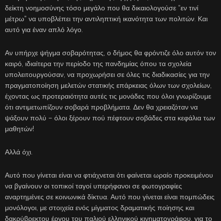
δείκτη νοημοσύνης τόσο μεγάλο που θα δικαιολογούσε “εν τινί
μέτρω” να υποβλέπει την αντιληπτική ικανότητα των πολιτών. Και
αυτό για έναν απλό λόγο.
Αν υπήρχε ψήγμα σοβαρότητας, ο δήμος θα φρόντιζε όλο αυτόν τον
καιρό, ιδιαίτερα την περίοδο της πανδημίας όπου τα σχολεία
υπολειτουργούσαν, να προχωρήσει σε όλες τις διαδικασίες για την
πραγματοποίηση μελετών στατικής επάρκειας όλων των σχολείων,
έχοντας ως προτεραιότητα αυτές τις μονάδες που όλοι γνωρίζουμε
ότι αντιμετωπίζουν σοβαρά προβλήματα. Δεν θα χρειαζόταν να
ψάξουν πολύ – όλοι ξέρουν πού πέφτουν σοβάδες στα κεφάλια των
μαθητών!
Αλλά όχι.
Αυτό που γίνεται είναι να φτιάχνεται ότι φαίνεται ωραίο προκειμένου
να βγαίνουν οι τοπικοί ταγοί υπερήφανοι σε φωτογραφίες
αναρτημένες σε κοινωνικά δίκτυα. Αυτό που γίνεται είναι πομπώδεις
μονόλογοι, με στοιχεία ενός μίγματος δραματικής ποίησης και
δακρύβρεκτου έργου του παλιού ελληνικού κινηματογράφου, για το