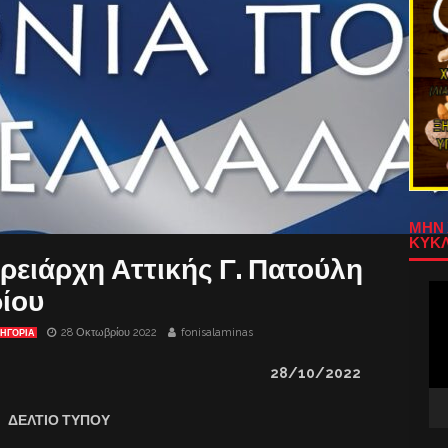
ΜΗΝ 
ΚΥΚΛ
ρειάρχη Αττικής Γ. Πατούλη
Πρ
ρίου
Αν
Βίν
28 Οκτωβρίου 2022
fonisalaminas
ΤΗΓΟΡΊΑ
28/
10
/2022
ΔΕΛΤΙΟ ΤΥΠΟΥ