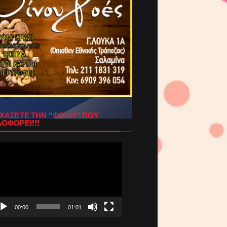
ΧΑΣΕΤΕ ΤΗΝ “ΦΩΝΗ” ΠΟΥ
ΟΦΟΡΕΙ!!!
όγραμμα
απαραγωγής
τεο
00:00
01:01