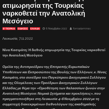
ατιμωρησία της Τουρκίας
ναρκοθετεί την Ανατολική
Μεσόγειο
8 Νοεμβρίου 2022
fonisalaminas
Β' ΠΕΙΡΑΙΑ
ΕΙΔΗΣΕΙΣ
ΕΛΛΑΔΑ
Λευκωσία, 7.11.2022
Νίνα Κασιμάτη: Η διεθνής ατιμωρησία της Τουρκίας ναρκοθετεί
την Ανατολική Μεσόγειο
Ομιλία της Αντιπροέδρου της Επιτροπής Ευρωπαϊκών
Υποθέσεων και Εκπροσώπου της Βουλής των Ελλήνων, κ. Νίνας
Κασιμάτη, στο συνέδριο του Παγκύπριου Δικηγορικού Συλλόγου
και της Ολομέλειας των Προέδρων Δικηγορικών Συλλόγων
Ελλάδας με θέμα την «Οριοθέτηση των θαλασσίων ζωνών στην
Ανατολική Μεσόγειο: Νομικά ζητήματα και προκλήσεις», που
πραγματοποιήθηκε στη Λευκωσία 4-6 Νοεμβρίου 2022 με τη
συμμετοχή διακεκριμένων διεθνολόγων της ακαδημαϊκής