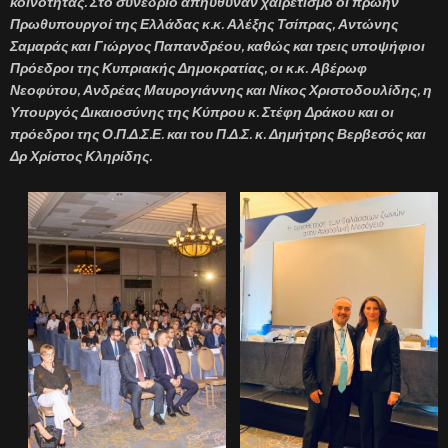
κοινότητας. Στο συνέδριο απηύθυναν χαιρετισμό οι πρώην
Πρωθυπουργοί της Ελλάδας κ.κ. Αλέξης Τσίπρας, Αντώνης
Σαμαράς και Γιώργος Παπανδρέου, καθώς και τρεις υποψήφιοι
Πρόεδροι της Κυπριακής Δημοκρατίας, οι κ.κ. Αβέρωφ
Νεοφύτου, Ανδρέας Μαυρογιάννης και Νίκος Χριστοδουλίδης, η
Υπουργός Δικαιοσύνης της Κύπρου κ. Στέφη Δράκου και οι
πρόεδροι της Ο.Π.Δ.Σ.Ε. και του Π.Δ.Σ. κ. Δημήτρης Βερβεσός και
Δρ Χρίστος Κληρίδης.