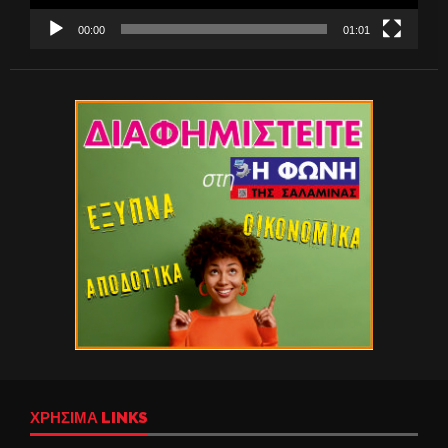
00:00
01:01
ΧΡΉΣΙΜΑ LINKS