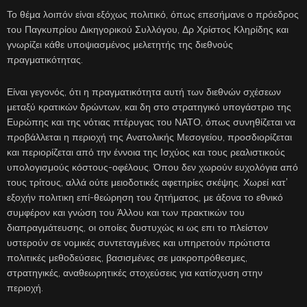
Το θέμα λοιπόν είναι εξόχως πολιτικό, όπως επεσήμανε ο πρόεδρος
του Παγκυπρίου Δικηγορικού Συλλόγου, Δρ Χρίστος Κληρίδης και
γνωρίζει κάθε υποψιασμένος μελετητής της διεθνούς
πραγματικότητας.
Είναι γεγονός, ότι η πραγματικότητα αυτή των διεθνών σχέσεων
μεταξύ κρατικών δρώντων, και δη στο στρατηγικό υπογάστριο της
Ευρώπης και της νότιας πτέρυγας του ΝΑΤΟ, όπως συνηθίζεται να
προβάλλεται η περιοχή της Ανατολικής Μεσογείου, προσδιορίζεται
και περιορίζεται από την έννοια της Ισχύος και τους ρεαλιστικούς
υπολογισμούς κόστους-οφέλους. Όπου δεν χωρούν ευχολόγια από
τους τρίτους, αλλά ούτε μειοδοτικές αφετηρίες σκέψης. Χωρεί κατ’
εξοχήν πολιτικη επί-θεώρηση του ζητήματος, με άξονα το εθνικό
συμφέρον και γνώση του Άλλου και των πρακτικών του
διαπραγμάτευσης, οι οποίες δυστυχώς κι ως επι το πλείστον
υστερούν σε νομικές συντεταγμένες και υπηρετούν πρώτιστα
πολιτικές μεθοδεύσεις, βασισμένες σε μακροπρόθεσμες,
στρατηγικές, αναθεωρητικές στοχεύσεις για κατίσχυση στην
περιοχή.