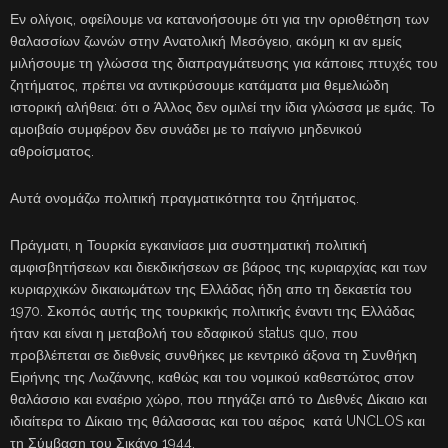
Εν ολίγοις, οφείλουμε να κατανοήσουμε ότι για την οριοθέτηση των
θαλασσίων ζωνών στην Ανατολική Μεσόγειο, ακόμη κι αν εμείς
μιλήσουμε τη γλώσσα της διαπραγμάτευσης για κάποιες πτυχές του
ζητήματος, πρέπει να αντικρύσουμε κατάματα μια θεμελιώδη
ιστορική αλήθεια: ότι ο Άλλος δεν ομιλεί την ίδια γλώσσα με εμάς. Το
αμοιβαίο συμφέρον δεν συνάδει με το παίγνιο μηδενικού
αθροίσματος.
Αυτά ονομάζω πολιτική πραγματικότητα του ζητήματος.
Πράγματι, η Τουρκία εγκαινίασε μια συστηματική πολιτική
αμφισβητήσεων και διεκδικήσεων σε βάρος της κυριαρχίας και των
κυριαρχικών δικαιωμάτων της Ελλάδας ήδη απο τη δεκαετία του
1970. Σκοπός αυτής της τουρκικής πολιτικής έναντι της Ελλάδας
ήταν και είναι η μεταβολή του εδαφικού status quo, που
προβλέπεται σε διεθνείς συνθήκες με κεντρικό άξονα τη Συνθήκη
Ειρήνης της Λωζάννης, καθώς και του νομικού καθεστώτος στον
θαλάσσιο και εναέριο χώρο, που πηγάζει από το Διεθνές Δίκαιο και
ιδιαίτερα το Δίκαιο της θάλασσας και του αέρος κατά UNCLOS και
τη Σύμβαση του Σικάγο 1944.