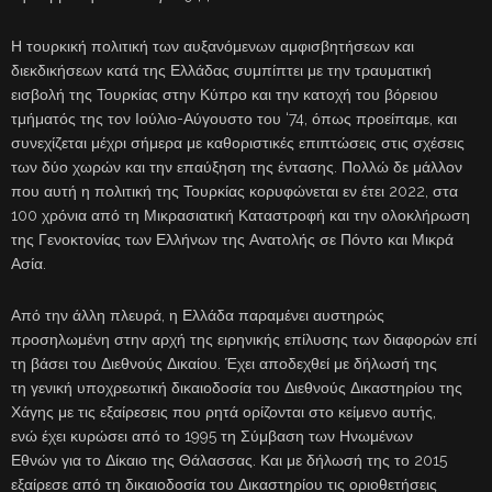
Η τουρκική πολιτική των αυξανόμενων αμφισβητήσεων και
διεκδικήσεων κατά της Ελλάδας συμπίπτει με την τραυματική
εισβολή της Τουρκίας στην Κύπρο και την κατοχή του βόρειου
τμήματός της τον Ιούλιο-Αύγουστο του ‘74, όπως προείπαμε, και
συνεχίζεται μέχρι σήμερα με καθοριστικές επιπτώσεις στις σχέσεις
των δύο χωρών και την επαύξηση της έντασης. Πολλώ δε μάλλον
που αυτή η πολιτική της Τουρκίας κορυφώνεται εν έτει 2022, στα
100 χρόνια από τη Μικρασιατική Καταστροφή και την ολοκλήρωση
της Γενοκτονίας των Ελλήνων της Ανατολής σε Πόντο και Μικρά
Ασία.
Από την άλλη πλευρά, η Ελλάδα παραμένει αυστηρώς
προσηλωμένη στην αρχή της ειρηνικής επίλυσης των διαφορών επί
τη βάσει του Διεθνούς Δικαίου. Έχει αποδεχθεί με δήλωσή της
τη γενική υποχρεωτική δικαιοδοσία του Διεθνούς Δικαστηρίου της
Χάγης με τις εξαίρεσεις που ρητά ορίζονται στο κείμενο αυτής,
ενώ έχει κυρώσει από το 1995 τη Σύμβαση των Ηνωμένων
Εθνών για το Δίκαιο της Θάλασσας. Και με δήλωσή της το 2015
εξαίρεσε από τη δικαιοδοσία του Δικαστηρίου τις οριοθετήσεις