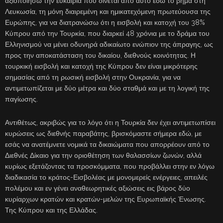
αξιοποιήσω την ευκαιρία που δίνεται από αυτό εδώ το βήμα στη
Λευκωσία, τη μόνη διαιρεμένη και ημικατεχόμενη πρωτεύουσα της
Ευρώπης, για να διατρανώσω ότι η εισβολή και κατοχή του 38%
Κύπρου από την Τουρκία, που διαρκεί 48 χρόνια με το δράμα του
Ελληνισμού να μένει οδυνηρά αδικαίωτο ενώπιον της άπραγης, ως
προς την αποκατάσταση του δικαίου, διεθνούς κοινότητας. Η
τουρκική εισβολή και κατοχή της Κύπρου δεν είναι μικρότερης
σημασίας από τη ρωσική εισβολή στην Ουκρανία, για να
αντιμετωπίζεται με δύο μέτρα και δύο σταθμά και με τη λογική της
παγίωσης.
Αντιθέτως, ακριβώς για το λόγο ότι η Τουρκία δεν έχει αντιμετωπίσει
κυρώσεις ως διεθνής παραβάτης, βρισκόμαστε σήμερα εδώ, με
εσάς να ανατέμνετε νομικά τα δικαιώματα που απορρέουν από το
Διεθνές Δίκαιο για την οριοθέτηση των θαλασσίων ζωνών, αλλά
κυρίως εξετάζοντας τα προσκόμματα, που προβάλλει στην εν λόγω
διαδικασία το κράτος-Εισβολέας με μονομερείς ενέργειες, απειλές
πολέμου και εν γένει αναθεωρητικές αξιώσεις εις βάρος δύο
κυρίαρχων κρατών και κρατών-μελών της Ευρωπαϊκής Ένωσης.
Της Κύπρου και της Ελλάδας.