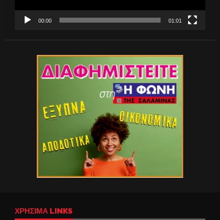
00:00
01:01
ΧΡΉΣΙΜΑ LINKS