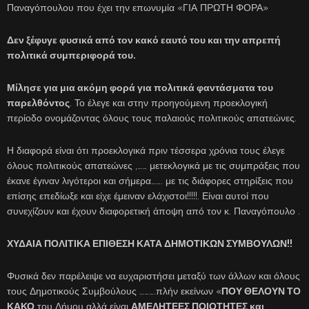
Παναγόπουλου που έχει την επωνυμία «ΓΙΑ ΠΡΩΤΗ ΦΟΡΑ»
Δεν ξέφυγε φυσικά από τον κακό εαυτό του και την απρεπή
πολιτικά συμπεριφορά του.
Μίλησε για μια ακόμη φορά για πολιτικά φαντάσματα του
παρελθόντος
. Το έλεγε και στην προηγούμενη προεκλογική
περίοδο ονομάζοντας όλους τους παλαιούς πολιτικούς απατεώνες.
Η διαφορά είναι ότι προεκλογικά πριν τέσσερα χρόνια τους έλεγε
όλους πολιτικούς απατεώνες ,…… μετεκλογικά με τις συμπράξεις που
έκανε έγιναν λιγότεροι και σήμερα……. με τις διάφορες στηρίξεις που
επίσης επεδίωξε και είχε έμειναν ελάχιστοι!!!!!. Είναι αυτοί που
συνεχίζουν και έχουν διαφορετική άποψη από τον κ. Παναγόπουλο .
ΧΥΔΑΙΑ ΠΟΛΙΤΙΚΑ ΕΠΙΘΕΣΗ ΚΑΤΑ ΔΗΜΟΤΙΚΩΝ ΣΥΜΒΟΥΛΩΝ!!
Φυσικά δεν παρέλειψε να ευχαριστήσει μεταξύ των άλλων και όλους
τους Δημοτικούς Συμβούλους ……….πλήν εκείνων «
ΠΟΥ ΘΕΛΟΥΝ ΤΟ
ΚΑΚΟ
του Δήμου αλλά είναι
ΑΜΕΛΗΤΕΕΣ ΠΟΙΟΤΗΤΕΣ και