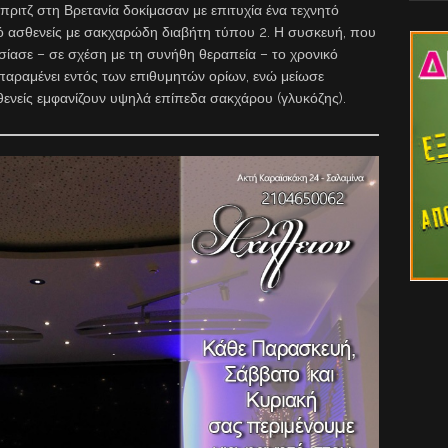
ριτζ στη Βρετανία δοκίμασαν με επιτυχία ένα τεχνητό
ό ασθενείς με σακχαρώδη διαβήτη τύπου 2. Η συσκευή, που
ασίασε – σε σχέση με τη συνήθη θεραπεία – το χρονικό
αραμένει εντός των επιθυμητών ορίων, ενώ μείωσε
θενείς εμφανίζουν υψηλά επίπεδα σακχάρου (γλυκόζης).