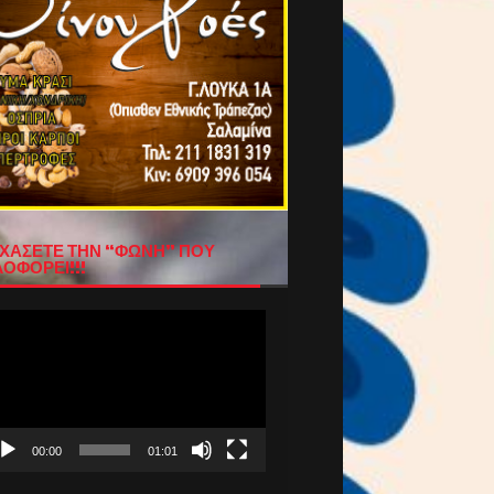
ΧΑΣΕΤΕ ΤΗΝ “ΦΩΝΗ” ΠΟΥ
ΟΦΟΡΕΙ!!!
όγραμμα
απαραγωγής
τεο
00:00
01:01