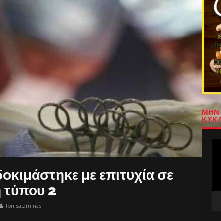
ΜΗΝ 
ΚΥΚΛ
Πρ
Αν
Βίν
οκιμάστηκε με επιτυχία σε
η τύπου 2
fonisalaminas