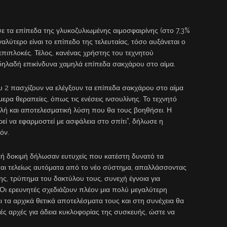
 επίπεδα της γλυκοζυλιωμένης αιμοσφαιρίνης (στο 7,3%
αλύτερο είναι το επίπεδο της τελευταίας, τόσο αυξάνεται ο
 επιπλοκές. Τέλος, κανένας χρήστης του τεχνητού
δηλαδή επικίνδυνα χαμηλά επίπεδα σακχάρου στο αίμα.
πασχίζουν να ελέγξουν τα επίπεδα σακχάρου στο αίμα
ερα θεραπείες, όπως τις ενέσεις ινσουλίνης. Το τεχνητό
λή και αποτελεσματική λύση που θα τους βοηθήσει. Η
ρεί να εφαρμοστεί με ασφάλεια στο σπίτι”, δήλωσε η
όν.
ή δοκιμή δήλωσαν ευτυχείς που κατέστη δυνατό τα
ται τελείως αυτόματα από το νέο σύστημα, απαλλάσσοντας
νης, τρύπημα του δακτύλου τους, συνεχή έγνοια για
Οι ερευνητές σχεδιάζουν πλέον μια πολύ μεγαλύτερη
 τα αρχικά θετικά αποτελέσματα τους και στη συνέχεια θα
ές αρχές για άδεια κυκλοφορίας της συσκευής, ώστε να