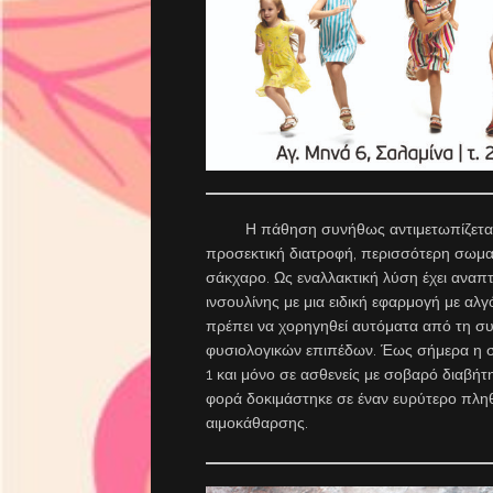
Η πάθηση συνήθως αντιμετωπίζεται μ
προσεκτική διατροφή, περισσότερη σωμα
σάκχαρο. Ως εναλλακτική λύση έχει αναπτ
ινσουλίνης με μια ειδική εφαρμογή με αλ
πρέπει να χορηγηθεί αυτόματα από τη συ
φυσιολογικών επιπέδων. Έως σήμερα η συ
1 και μόνο σε ασθενείς με σοβαρό διαβή
φορά δοκιμάστηκε σε έναν ευρύτερο πλη
αιμοκάθαρσης.