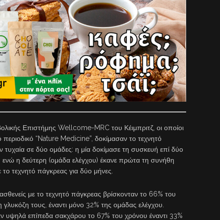
ικής Επιστήμης Wellcome-MRC του Κέιμπριτζ, οι οποίοι
ό περιοδικό “Nature Medicine”, δοκίμασαν το τεχνητό
 τυχαία σε δύο ομάδες: η μία δοκίμασε τη συσκευή επί δύο
α, ενώ η δεύτερη (ομάδα ελέγχου) έκανε πρώτα τη συνήθη
 το τεχνητό πάγκρεας για δύο μήνες.
θενείς με το τεχνητό πάγκρεας βρίσκονταν το 66% του
 γλυκόζη τους, έναντι μόνο 32% της ομάδας ελέγχου.
χαν υψηλά επίπεδα σακχάρου το 67% του χρόνου έναντι 33%